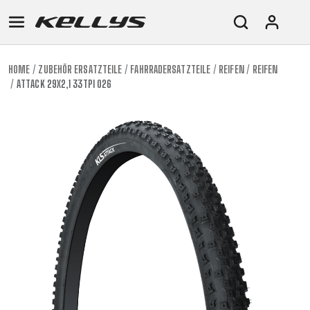
HOME
ZUBEHÖR ERSATZTEILE
FAHRRADERSATZTEILE
REIFEN
REIFEN
ATTACK 29X2,1 33TPI 026
E-
MOUNTAIN
ROAD
TOUR
WOMEN
URBAN
JUNIOR
BIKE
DOWNHILL
RACING
CROSS
XC
FITNESS
26"
MOUNTAIN
ENDURO
GRAVEL
TREKKING
WOMEN
CITY
(135–
TOUR
TRAIL
CROSS
155
GRAVEL
XC
TREKKING
CM)
URBAN
DIRT
CITY
24"
JUNIOR
(125-
145
CM)
20"
(115-
135