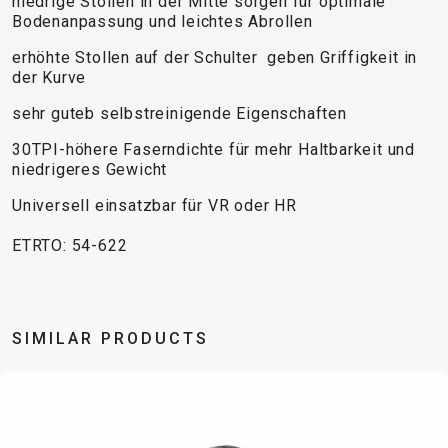
niedrige Stollen in der Mitte sorgen für optimale
TRAIL
CROSS
155
Bodenanpassung und leichtes Abrollen
GRAVEL
XC
TREKKING
CM)
URBAN
DIRT
CITY
24"
erhöhte Stollen auf der Schulter geben Griffigkeit in
der Kurve
JUNIOR
(125-
145
sehr guteb selbstreinigende Eigenschaften
CM)
30TPI-höhere Faserndichte für mehr Haltbarkeit und
20"
niedrigeres Gewicht
(115-
Universell einsatzbar für VR oder HR
135
CM)
ETRTO: 54-622
18"
(110-
130
SIMILAR PRODUCTS
CM)
16"
(105-
120
CM)