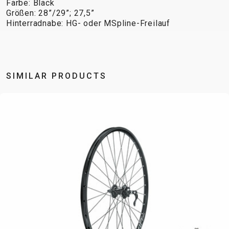
Farbe: Black
STECKACHSEN
Größen: 28”/29”; 27,5”
VORBAUTEN
Hinterradnabe: HG- oder MSpline-Freilauf
ÖL UND
REINIGUNGSMITTEL
SIMILAR PRODUCTS
BEKLEIDUNG
BRILLEN
HELME
RUCKSÄCKE
THERMOJACKE
CAPS
KNIELINGE AND
SOCKEN
TRÄGERHOSEN
HANDSCHUHE
PROTEKTOREN
T-SHIRT
TURNSCHUHE
PROFITRIKOTS
SUPPORT
CONTACT
PRIVACY
MEDIEN &
POLICY