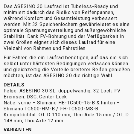
Das ASESINO 30 Laufrad ist Tubeless-Ready und
BALANCE
minimiert dadurch das Risiko von Reifenpannen,
BIKE
während Komfort und Gesamtleistung verbessert
werden. Mit 32 Speichenlöchern gewährleistet es eine
optimale Spannungsverteilung und außergewöhnliche
FAHRRADZUBEHÖR
FAHRRADERSATZTEILE
Stabilität. Dank FV-Bohrung und der Verfügbarkeit in
zwei Größen eignet sich dieses Laufrad für eine
Vielzahl von Rahmen und Fahrstilen.
BAR ENDS
FLASCHENHALTER
BREMSENZUBEHÖR
PEDALE
Für Fahrer, die ein Laufrad benötigen, auf das sie sich
BELEUCHTUNG
GEPÄCKTRÄGER
FELGEN
REIFEN
selbst unter härtesten Bedingungen verlassen können
CHILD SEATS
PUMPEN
FELGENBAND
SATTEL
und gleichzeitig die Vorteile breiterer Reifen genießen
möchten, ist das ASESINO 30 die richtige Wahl.
FAHRRADCOMPUTER
REFLEXPRODUKTE
FLICKZEUG
SATTELSTÜTZEN
FAHRRADGLOCKEN
SCHLÖSSER
HANDLEBAR
SCHALTAUGE
DETAILS
Felge: ASESINO 30 SL, doppelwandig, 32 Loch, FV
FAHRRADKORBE
SCHUTZBLECHE
TAPE
SCHLAUCHLOSE
Bremsen: DSC, Center Lock
FAHRRADSCHUTZ
TASCHEN
KETTEN
/ TUBELESS
Nabe: vorne – Shimano HB-TC500-15-B & hinten –
FAHRRADSPIEGEL
TELEFONHALTER
LAUFRÄDER
BEREIFUNG
Shimano TC500-HM-B / FH-TC500-MS-B
Kompatibilität: O.L.D 110 mm, Thru Axle 15 mm / O.L.D
FAHRRADSTANDER
LENKER
SCHLÄUCHE
148 mm, Thru Axle 12 mm
FLASCHEN
LENKERGRIFFE
SEILE,
VARIANTEN
MULTIWERKZEUG
BOWDENZÜGE