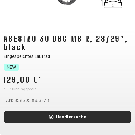
CM)
18"
(110-
130
CM)
ASESINO 30 DSC MS R, 28/29",
16"
black
(105-
Eingespeichtes Laufrad
120
NEW
CM)
BALANCE
129,00 €
*
BIKE
* Einführungspreis
EAN: 8585053863373
E-
MOUNTAIN
ROAD
TOUR
WOMEN
URBAN
JUNIOR
BIKE
Händlersuche
DOWNHILL
RACING
CROSS
XC
FITNESS
26"
MOUNTAIN
ENDURO
GRAVEL
TREKKING
WOMEN
CITY
(135–
TOUR