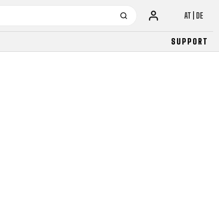
AT | DE
SUPPORT
URBAN
JUNIOR
FITNESS
26" (135–155 CM)
CITY
24" (125-145 CM)
20" (115-135 CM)
18" (110-130 CM)
16" (105-120 CM)
BALANCE BIKE
URBAN
JUNIOR