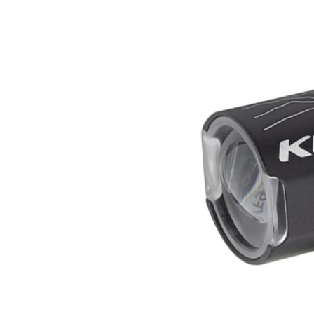
MOUNTAIN
DOWNHILL
RACING
TOUR
ENDURO
GRAVEL
GRAVEL
TRAIL
URBAN
XC
JUNIOR
DIRT
FAHRRADZUBEHÖR
BAR ENDS
BELEUCHTUNG
CHILD SEATS
FAHRRADCOMPUTER
FAHRRADGLOCKEN
FAHRRADKORBE
FAHRRADSCHUTZ