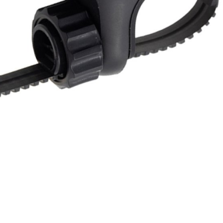
TELEFONHALTER
LENKER
LENKERGRIFFE
MULTIWERKZEUG
HELME
RUCKSÄCKE
LINGE AND PROTEKTOREN
SOCKEN
PROFITRIKOTS
T-SHIRT