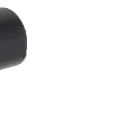
FITNESS
26" (135–155 CM)
CITY
24" (125-145 CM)
20" (115-135 CM)
18" (110-130 CM)
16" (105-120 CM)
BALANCE BIKE
PEDALE
REIFEN
SATTEL
SATTELSTÜTZEN
SCHALTAUGE
SCHLAUCHLOSE / TUBELESS BEREIFUNG
SCHLÄUCHE