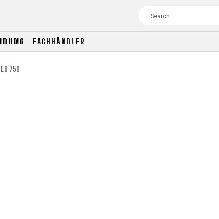
EIDUNG
FACHHÄNDLER
GLO 750
TOUR
WOMEN
CROSS
XC WOMEN
TREKKING
CROSS
TREKKING
CITY
TOUR
WOMEN