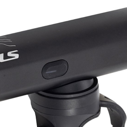
CROSS
XC WOMEN
TREKKING
CROSS
TREKKING
CITY
FAHRRADERSATZTEILE
FLASCHENHALTER
BREMSENZUBEHÖR
GEPÄCKTRÄGER
FELGEN
PUMPEN
FELGENBAND
REFLEXPRODUKTE
FLICKZEUG
SCHLÖSSER
HANDLEBAR TAPE
SCHUTZBLECHE
KETTEN
TASCHEN
LAUFRÄDER