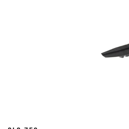
FAHRRADSPIEGEL
FAHRRADSTANDER
FLASCHEN
BEKLEIDUNG
BRILLEN
CAPS
KNIE
HANDSCHUHE
SUPPORT
CONTACT
PRIVACY POLICY
MEDIEN & UNTERSTÜTZUNG
RAHMENREGISTRIERUNG