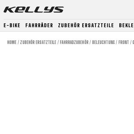
E-BIKE
FAHRRÄDER
ZUBEHÖR ERSATZTEILE
BEKL
HOME
ZUBEHÖR ERSATZTEILE
FAHRRADZUBEHÖR
BELEUCHTUNG
FRONT
E-BIKE
MOUNTAIN
ROAD
MOUNTAIN
DOWNHILL
RACING
TOUR
ENDURO
GRAVEL
GRAVEL
TRAIL
URBAN
XC
JUNIOR
DIRT
E-BIKE
MOUNTAIN
ROAD