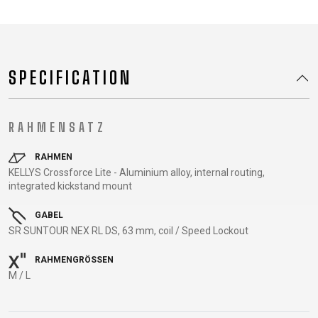
TRAIL
CROSS
155
GRAVEL
XC
TREKKING
CM)
URBAN
DIRT
CITY
24"
JUNIOR
(125-
SPECIFICATION
145
CM)
20"
RAHMENSATZ
(115-
135
RAHMEN
CM)
KELLYS Crossforce Lite - Aluminium alloy, internal routing,
integrated kickstand mount
18"
(110-
GABEL
130
SR SUNTOUR NEX RL DS, 63 mm, coil / Speed Lockout
CM)
RAHMENGRÖSSEN
16"
M / L
(105-
120
CM)