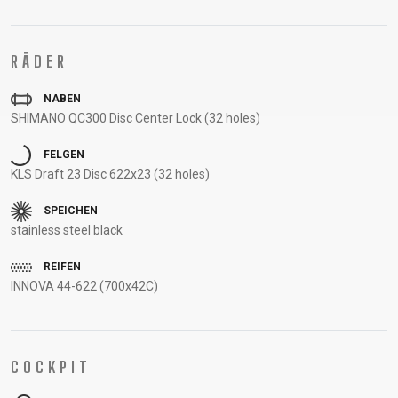
UNTERSTÜTZUNG
RAHMENREGISTRIERUNG
RÄDER
B2B LOGIN
NABEN
SHIMANO QC300 Disc Center Lock (32 holes)
FELGEN
KLS Draft 23 Disc 622x23 (32 holes)
SPEICHEN
stainless steel black
REIFEN
INNOVA 44-622 (700x42C)
COCKPIT