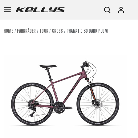
HOME
FAHRRÄDER
TOUR
CROSS
PHANATIC 30 DARK PLUM
E-
MOUNTAIN
ROAD
TOUR
WOMEN
URBAN
JUNIOR
BIKE
DOWNHILL
RACING
CROSS
XC
FITNESS
26"
MOUNTAIN
ENDURO
GRAVEL
TREKKING
WOMEN
CITY
(135–
TOUR
TRAIL
CROSS
155
GRAVEL
XC
TREKKING
CM)
URBAN
DIRT
CITY
24"
JUNIOR
(125-
145
CM)
20"
(115-
135