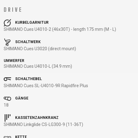
BALANCE
DRIVE
BIKE
KURBELGARNITUR
SHIMANO Cues U4010-2 (46x30T) - length 175 mm (M - L)
FAHRRADZUBEHÖR
FAHRRADERSATZTEILE
SCHALTWERK
SHIMANO Cues U3020 (direct mount)
BAR ENDS
FLASCHENHALTER
BREMSENZUBEHÖR
PEDALE
UMWERFER
BELEUCHTUNG
GEPÄCKTRÄGER
FELGEN
REIFEN
SHIMANO Cues U4010-L (34.9 mm)
CHILD SEATS
PUMPEN
FELGENBAND
SATTEL
FAHRRADCOMPUTER
REFLEXPRODUKTE
FLICKZEUG
SATTELSTÜTZEN
SCHALTHEBEL
SHIMANO Cues SL-U4010-9R Rapidfire Plus
FAHRRADGLOCKEN
SCHLÖSSER
HANDLEBAR
SCHALTAUGE
FAHRRADKORBE
SCHUTZBLECHE
TAPE
SCHLAUCHLOSE
GÄNGE
FAHRRADSCHUTZ
TASCHEN
KETTEN
/ TUBELESS
18
FAHRRADSPIEGEL
TELEFONHALTER
LAUFRÄDER
BEREIFUNG
FAHRRADSTANDER
LENKER
SCHLÄUCHE
KASSETENZAHNKRANZ
SHIMANO Linkglide CS-LG300-9 (11-36T)
FLASCHEN
LENKERGRIFFE
SEILE,
MULTIWERKZEUG
BOWDENZÜGE
KETTE