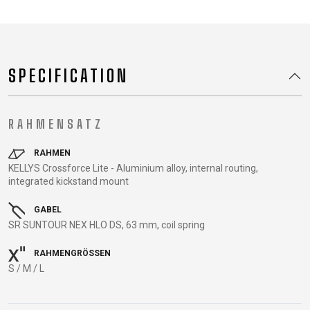
TRAIL
CROSS
155
GRAVEL
XC
TREKKING
CM)
URBAN
DIRT
CITY
24"
JUNIOR
(125-
SPECIFICATION
145
CM)
20"
RAHMENSATZ
(115-
135
RAHMEN
CM)
KELLYS Crossforce Lite - Aluminium alloy, internal routing,
integrated kickstand mount
18"
(110-
GABEL
130
SR SUNTOUR NEX HLO DS, 63 mm, coil spring
CM)
RAHMENGRÖSSEN
16"
S / M / L
(105-
120
CM)