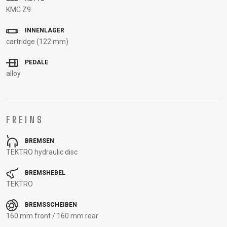
STECKACHSEN
KMC Z9
VORBAUTEN
INNENLAGER
ÖL UND
cartridge (122 mm)
REINIGUNGSMITTEL
PEDALE
alloy
BEKLEIDUNG
BRILLEN
HELME
RUCKSÄCKE
THERMOJACKE
FREINS
CAPS
KNIELINGE AND
SOCKEN
TRÄGERHOSEN
HANDSCHUHE
PROTEKTOREN
T-SHIRT
TURNSCHUHE
BREMSEN
PROFITRIKOTS
TEKTRO hydraulic disc
BREMSHEBEL
SUPPORT
TEKTRO
BREMSSCHEIBEN
CONTACT
PRIVACY
160 mm front / 160 mm rear
MEDIEN &
POLICY