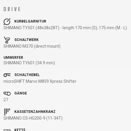
BALANCE
DRIVE
BIKE
KURBELGARNITUR
SHIMANO TY501 (48x38x28T) - length 170 mm (S), 175 mm (M - L)
FAHRRADZUBEHÖR
FAHRRADERSATZTEILE
SCHALTWERK
SHIMANO M370 (direct mount)
BAR ENDS
FLASCHENHALTER
BREMSENZUBEHÖR
PEDALE
UMWERFER
BELEUCHTUNG
GEPÄCKTRÄGER
FELGEN
REIFEN
SHIMANO TY601 (34.9 mm)
CHILD SEATS
PUMPEN
FELGENBAND
SATTEL
FAHRRADCOMPUTER
REFLEXPRODUKTE
FLICKZEUG
SATTELSTÜTZEN
SCHALTHEBEL
microSHIFT Marvo M859 Xpress Shifter
FAHRRADGLOCKEN
SCHLÖSSER
HANDLEBAR
SCHALTAUGE
FAHRRADKORBE
SCHUTZBLECHE
TAPE
SCHLAUCHLOSE
GÄNGE
FAHRRADSCHUTZ
TASCHEN
KETTEN
/ TUBELESS
27
FAHRRADSPIEGEL
TELEFONHALTER
LAUFRÄDER
BEREIFUNG
FAHRRADSTANDER
LENKER
SCHLÄUCHE
KASSETENZAHNKRANZ
SHIMANO CS-HG200-9 (11-34T)
FLASCHEN
LENKERGRIFFE
SEILE,
MULTIWERKZEUG
BOWDENZÜGE
KETTE