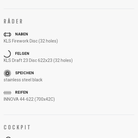
UNTERSTÜTZUNG
RAHMENREGISTRIERUNG
RÄDER
B2B LOGIN
NABEN
KLS Firework Disc (32 holes)
FELGEN
KLS Draft 23 Disc 622x23 (32 holes)
SPEICHEN
stainless steel black
REIFEN
INNOVA 44-622 (700x42C)
COCKPIT