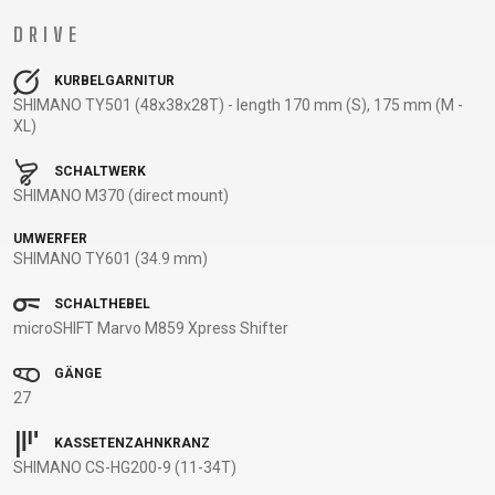
BALANCE
DRIVE
BIKE
KURBELGARNITUR
SHIMANO TY501 (48x38x28T) - length 170 mm (S), 175 mm (M -
XL)
FAHRRADZUBEHÖR
FAHRRADERSATZTEILE
SCHALTWERK
BAR ENDS
FLASCHENHALTER
BREMSENZUBEHÖR
PEDALE
SHIMANO M370 (direct mount)
BELEUCHTUNG
GEPÄCKTRÄGER
FELGEN
REIFEN
UMWERFER
CHILD SEATS
PUMPEN
FELGENBAND
SATTEL
SHIMANO TY601 (34.9 mm)
FAHRRADCOMPUTER
REFLEXPRODUKTE
FLICKZEUG
SATTELSTÜTZEN
SCHALTHEBEL
FAHRRADGLOCKEN
SCHLÖSSER
HANDLEBAR
SCHALTAUGE
microSHIFT Marvo M859 Xpress Shifter
FAHRRADKORBE
SCHUTZBLECHE
TAPE
SCHLAUCHLOSE
FAHRRADSCHUTZ
TASCHEN
KETTEN
/ TUBELESS
GÄNGE
FAHRRADSPIEGEL
TELEFONHALTER
LAUFRÄDER
BEREIFUNG
27
FAHRRADSTANDER
LENKER
SCHLÄUCHE
KASSETENZAHNKRANZ
FLASCHEN
LENKERGRIFFE
SEILE,
SHIMANO CS-HG200-9 (11-34T)
MULTIWERKZEUG
BOWDENZÜGE