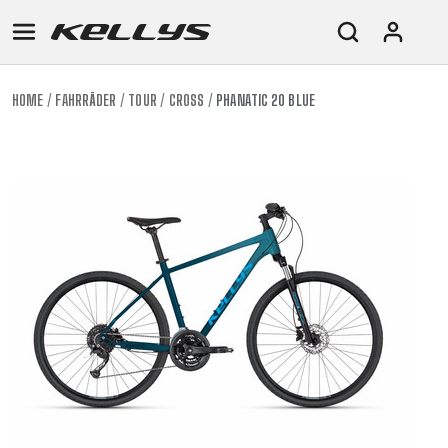
HOME
FAHRRÄDER
TOUR
CROSS
PHANATIC 20 BLUE
E-
MOUNTAIN
ROAD
TOUR
WOMEN
URBAN
JUNIOR
BIKE
DOWNHILL
RACING
CROSS
XC
FITNESS
26"
MOUNTAIN
ENDURO
GRAVEL
TREKKING
WOMEN
CITY
(135–
TOUR
TRAIL
CROSS
155
GRAVEL
XC
TREKKING
CM)
URBAN
DIRT
CITY
24"
JUNIOR
(125-
145
CM)
20"
(115-
135