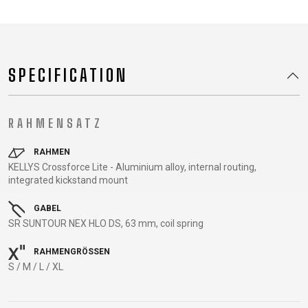
TRAIL
CROSS
155
GRAVEL
XC
TREKKING
CM)
URBAN
DIRT
CITY
24"
JUNIOR
(125-
SPECIFICATION
145
CM)
20"
RAHMENSATZ
(115-
135
RAHMEN
CM)
KELLYS Crossforce Lite - Aluminium alloy, internal routing,
integrated kickstand mount
18"
(110-
GABEL
130
SR SUNTOUR NEX HLO DS, 63 mm, coil spring
CM)
RAHMENGRÖSSEN
16"
S / M / L / XL
(105-
120
CM)