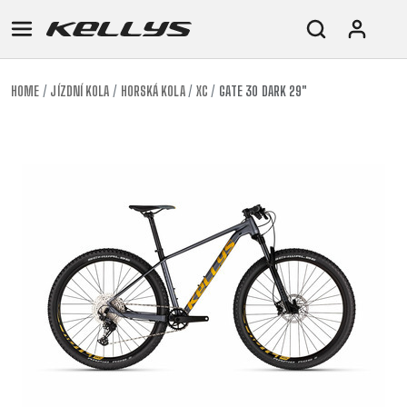
HOME
JÍZDNÍ KOLA
HORSKÁ KOLA
XC
GATE 30 DARK 29"
E-
HORSKÁ
SILNIČNÍ
TOUR
DÁMSKÁ
URBAN
JUNIOR
BIKE
KOLA
KOLA
RACING
CROSS
DÁMSKÁ
26"
HORSKÁ
DOWNHILL
FITNESS
GRAVEL
TREKKING
HORSKÁ
(135–
TOUR
ENDURO
CITY
KOLA
155
GRAVEL
TRAIL
CROSS
CM)
URBAN
XC
TREKKING
24"
JUNIOR
DIRT
CITY
(125-
145
CM)
20"
(115-
135