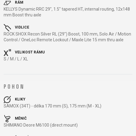
CROSS
CM)
RÁM
URBAN
XC
KELLYS Dynamic RRC 29", 1.5" tapered HT, internal routing, 12x148
TREKKING
24"
mm Boost thru axle
JUNIOR
DIRT
CITY
(125-
145
VIDLICE
CM)
ROCK SHOX Recon Silver RL (29") Boost, 100 mm, Solo Air / Motion
Control / OneLoc Remote Lockout / Maxle Lite 15 mm thru axle
20"
(115-
VELIKOST RÁMU
135
S / M / L / XL
CM)
18"
(110-
POHON
130
CM)
KLIKY
16"
SAMOX (34T) - délka 170 mm (S), 175 mm (M - XL)
(105-
MĚNIČ
120
SHIMANO Deore M6100 (direct mount)
CM)
ODRÁŽED