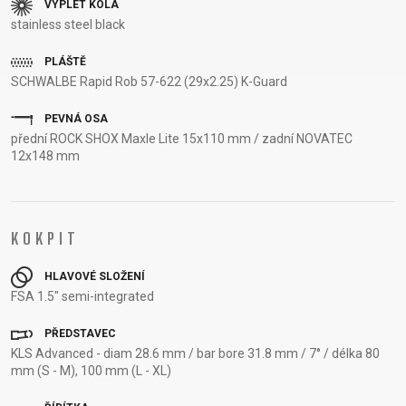
VÝPLET KOLA
RÁMU
stainless steel black
B2B LOGIN
PLÁŠTĚ
SCHWALBE Rapid Rob 57-622 (29x2.25) K-Guard
PEVNÁ OSA
přední ROCK SHOX Maxle Lite 15x110 mm / zadní NOVATEC
12x148 mm
KOKPIT
HLAVOVÉ SLOŽENÍ
FSA 1.5" semi-integrated
PŘEDSTAVEC
KLS Advanced - diam 28.6 mm / bar bore 31.8 mm / 7° / délka 80
mm (S - M), 100 mm (L - XL)