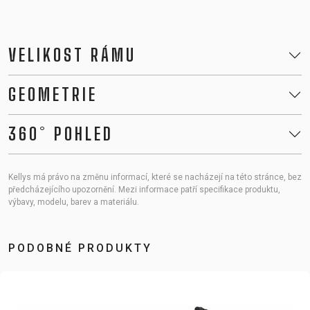
VELIKOST RÁMU
GEOMETRIE
360° POHLED
Kellys má právo na změnu informací, které se nacházejí na této stránce, bez
předcházejícího upozornění. Mezi informace patří specifikace produktu,
výbavy, modelu, barev a materiálu.
PODOBNÉ PRODUKTY