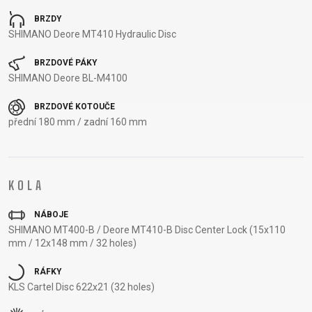
NOSIČE
OMOTÁVKY
BRZDY
PEDÁLY
SHIMANO Deore MT410 Hydraulic Disc
BRZDOVÉ PÁKY
OBLEČENÍ
SHIMANO Deore BL-M4100
BRZDOVÉ KOTOUČE
BATOHY
KALHOTY
PONOŽKY
TERMOBUNDY
přední 180 mm / zadní 160 mm
BRÝLE
KŠILTOVKY
PŘILBY
TRETRY
DRESY
NÁVLEKY A
RUKAVICE
TRIČKA
CHRÁNIČE
KOLA
NÁBOJE
PODPORA
SHIMANO MT400-B / Deore MT410-B Disc Center Lock (15x110
mm / 12x148 mm / 32 holes)
KONTAKT
RÁFKY
MÉDIA A
KLS Cartel Disc 622x21 (32 holes)
PODPORA
REGISTRACE