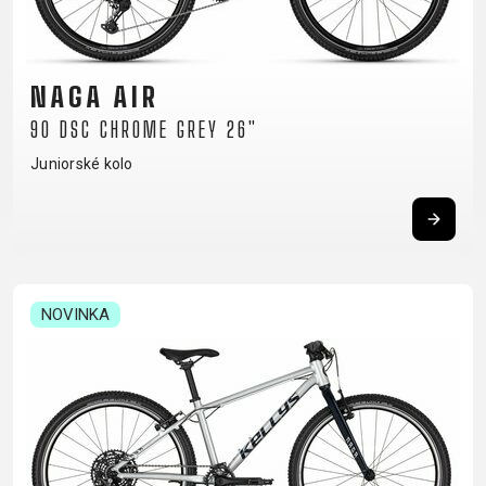
CM)
18"
(110-
NAGA AIR
130
90 DSC CHROME GREY 26"
CM)
16"
Juniorské kolo
(105-
120
CM)
ODRÁŽED
NOVINKA
E-
HORSKÁ
SILNIČNÍ
TOUR
DÁMSKÁ
URBAN
JUNIOR
BIKE
KOLA
KOLA
RACING
CROSS
DÁMSKÁ
26"
HORSKÁ
DOWNHILL
FITNESS
GRAVEL
TREKKING
HORSKÁ
(135–
TOUR
ENDURO
CITY
KOLA
155
GRAVEL
TRAIL