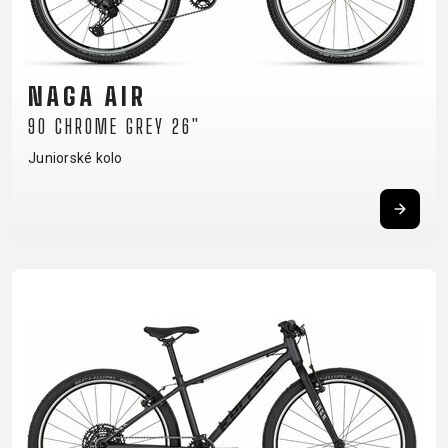
CROSS
CM)
URBAN
XC
TREKKING
24"
JUNIOR
DIRT
CITY
(125-
145
NAGA AIR
CM)
90 CHROME GREY 26"
20"
Juniorské kolo
(115-
135
CM)
18"
(110-
130
CM)
16"
(105-
120
CM)
ODRÁŽED