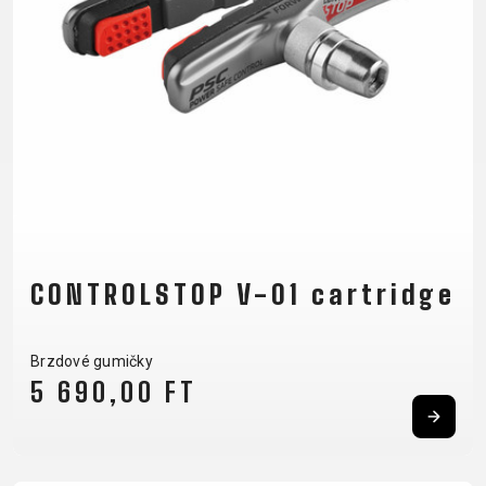
CM)
18"
(110-
130
CM)
16"
(105-
120
CM)
ODRÁŽED
CONTROLSTOP V-01 cartridge
E-
HORSKÁ
SILNIČNÍ
TOUR
DÁMSKÁ
URBAN
JUNIOR
Brzdové gumičky
BIKE
KOLA
KOLA
5 690,00 FT
RACING
CROSS
DÁMSKÁ
26"
HORSKÁ
DOWNHILL
FITNESS
GRAVEL
TREKKING
HORSKÁ
(135–
TOUR
ENDURO
CITY
KOLA
155
GRAVEL
TRAIL