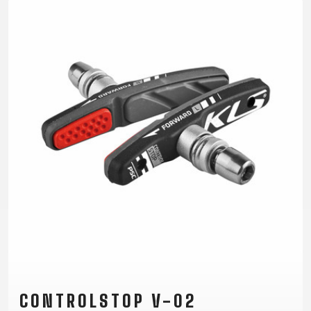
CROSS
CM)
URBAN
XC
TREKKING
24"
JUNIOR
DIRT
CITY
(125-
145
CM)
20"
(115-
135
CM)
18"
(110-
130
CM)
16"
(105-
120
CM)
CONTROLSTOP V-02
ODRÁŽED