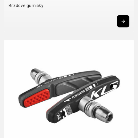
CROSS
CM)
Brzdové gumičky
URBAN
XC
TREKKING
24"
JUNIOR
DIRT
CITY
(125-
145
CM)
20"
(115-
135
CM)
18"
(110-
130
CM)
16"
(105-
120
CM)
ODRÁŽED