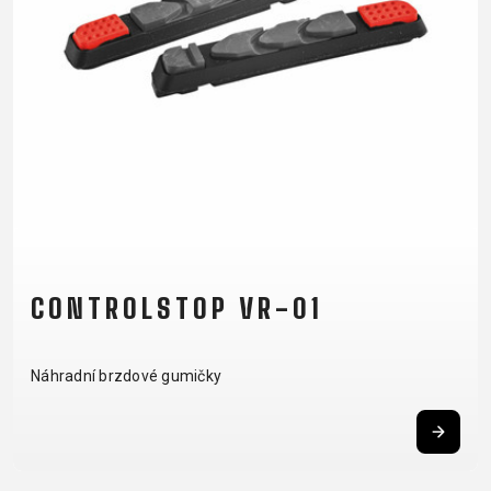
NOSIČE
OMOTÁVKY
PEDÁLY
OBLEČENÍ
BATOHY
KALHOTY
PONOŽKY
TERMOBUNDY
BRÝLE
KŠILTOVKY
PŘILBY
TRETRY
DRESY
NÁVLEKY A
RUKAVICE
TRIČKA
CHRÁNIČE
CONTROLSTOP VR-01
PODPORA
Náhradní brzdové gumičky
KONTAKT
OCHRANA
MÉDIA A
OSOBNÍCH
PODPORA
ÚDAJŮ
REGISTRACE