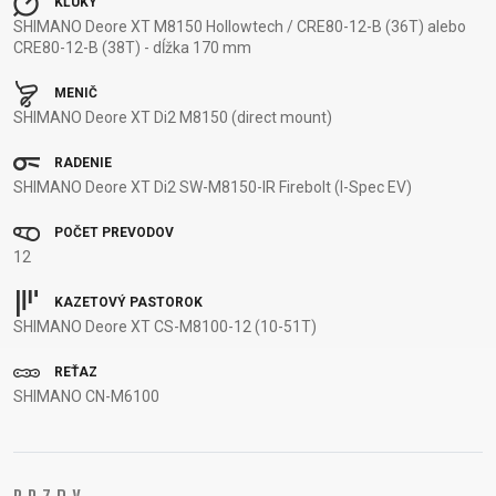
KĽUKY
OMOTÁVKY
KOLESÁ
NOSIČE
SHIMANO Deore XT M8150 Hollowtech / CRE80-12-B (36T) alebo
PEDÁLE
CRE80-12-B (38T) - dĺžka 170 mm
MENIČ
OBLEČENIE
SHIMANO Deore XT Di2 M8150 (direct mount)
RADENIE
BATOHY
NÁVLEKY A
PRILBY
TRETRY
SHIMANO Deore XT Di2 SW-M8150-IR Firebolt (I-Spec EV)
DRESY
CHRÁNIČE
RUKAVICE
TRIČKÁ
NOHAVICE
OKULIARE
TERMOBUNDY
ŠILTOVKY
POČET PREVODOV
12
PONOŽKY
KAZETOVÝ PASTOROK
SHIMANO Deore XT CS-M8100-12 (10-51T)
PODPORA
REŤAZ
SHIMANO CN-M6100
KONTAKT
VŠEOBECNÉ
MÉDIA &
OBCHODNÉ
PODPORA
PODMIENKY
NAJČASTEJŠIE
DOPRAVA A