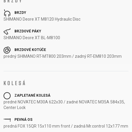
BRZDY
OTÁZKY
DODACIE
REGISTRÁCIA
PODMIENKY
BRZDY
SHIMANO Deore XT M8120 Hydraulic Disc
RÁMU
ODSTÚPENIE
B2B LOGIN
OD ZMLUVY
BRZDOVÉ PÁKY
OCHRANA
SHIMANO Deore XT BL-M8100
OSOBNÝCH
BRZDOVÉ KOTÚČE
ÚDAJOV
predný SHIMANO RT-MT800 203mm / zadný RT-EM810 203mm
KOLESÁ
ZAPLETANÉ KOLESÁ
predné NOVATEC M30A 622x30 / zadné NOVATEC M35A 584x35,
Center Lock
PEVNÁ OS
predná FOX 15QR 15x110 mm front / zadná Mr.control 12x177 mm