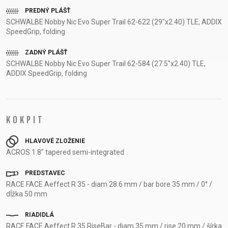
PREDNÝ PLÁŠŤ
SCHWALBE Nobby Nic Evo Super Trail 62-622 (29"x2.40) TLE, ADDIX
SpeedGrip, folding
ZADNÝ PLÁŠŤ
SCHWALBE Nobby Nic Evo Super Trail 62-584 (27.5"x2.40) TLE,
ADDIX SpeedGrip, folding
KOKPIT
HLAVOVÉ ZLOŽENIE
ACROS 1.8" tapered semi-integrated
PREDSTAVEC
RACE FACE Aeffect R 35 - diam 28.6 mm / bar bore 35 mm / 0° /
dĺžka 50 mm
RIADIDLÁ
RACE FACE Aeffect R 35 RiseBar - diam 35 mm / rise 20 mm / šírka