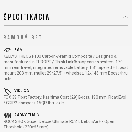
XC
CM)
URBAN
TREKKING
DIRT
24"
JUNIOR
CITY
ŠPECIFIKÁCIA
(125-
145
CM)
RÁMOVÝ SET
20"
(115-
RÁM
135
KELLYS THEOS F100 Carbon-Aramid Composite / Designed &
manufactured in EUROPE / Think Link® suspension system, 170
CM)
mm rear travel, integrated removable battery, 1.8" tapered HT, post
18"
mount 203 mm, mullet 29/27.5"+ wheelset, 12x148 mm Boost thru
(110-
axle
130
VIDLICA
CM)
FOX 38 Float Factory, Kashima Coat (29) Boost, 180 mm, Float Evol
16"
/ GRIP2 damper / 15QR thru axle
(105-
ZADNÝ TLMIČ
120
ROCK SHOX Super Deluxe Ultimate RC2T, DebonAir+ / Open-
CM)
Threshold (230x65 mm)
ODRÁŽAD