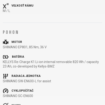
VEĽKOSŤ RÁMU
M / L
DOPLNKY NA BICYKEL
NÁHRADNÉ DIELY NA
BICYKEL
BLATNÍKY
OCHRANA
POHON
BEZDUŠOVÉ
PEVNÉ OSI
BRAŠNE
BICYKLA
SYSTÉMY
PLÁŠTE
CYKLOPOČÍTAČE
OSVETLENIE
MOTOR
BRZDOVÉ
PREDSTAVCE
DETSKÉ
PUMPY
SHIMANO EP801, 85 Nm, 36 V
PRÍSLUŠENSTVO
PÁSKA DO
SEDAČKY
REFLEXNÉ
BATÉRIA
DUŠE
RÁFIKA
DRŽIAKY NA
PRVKY
KELLYS Re-Charge K1 Li-ion internal removable 820 Wh / capacity
HÁKY MENIČA
REŤAZE
TELEFÓN
STOJANY
23 Ah, co-developed by Kellys-BMZ
LANKÁ A
RIADIDLÁ
FĽAŠE
ZRKADLÁ NA
RADIACA JEDNOTKA
BOWDENY
RUKOVÄTE
KOŠÍKY
BICYKEL
SHIMANO SW-EN600-L for assist
LEPENIE
RÁFIKY
KOŠÍKY NA
ZVONČEKY
NÁRADIE
SEDLOVKY
FĽAŠU
ZÁMKY
CYKLOPOČÍTAČ
OLEJE A
SEDLÁ
NADSTAVCE -
SHIMANO SC-EN600
ČISTIČE
ZAPLETENÉ
ROHY