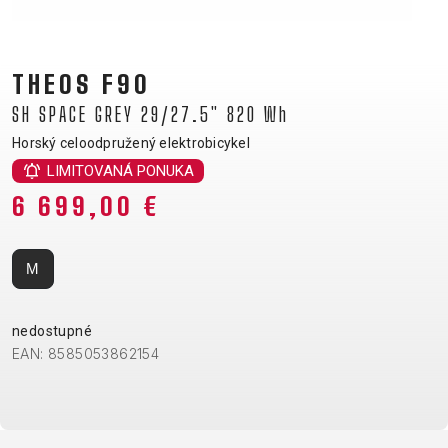
CM)
18"
(110-
THEOS F90
130
SH SPACE GREY 29/27.5" 820 Wh
CM)
Horský celoodpružený elektrobicykel
16"
LIMITOVANÁ PONUKA
(105-
120
6 699,00 €
CM)
ODRÁŽAD
M
E-
HORSKÉ
CESTNÉ
TOUR
DÁMSKE
URBAN
JUNIOR
nedostupné
BIKE
BICYKLE
EAN: 8585053862154
DOWNHILL
RACING
CROSS
FITNESS
26"
HORSKÉ
DÁMSKE
ENDURO
GRAVEL
TREKKING
CITY
(135-
TOUR
XC
TRAIL
155
GRAVEL
CROSS