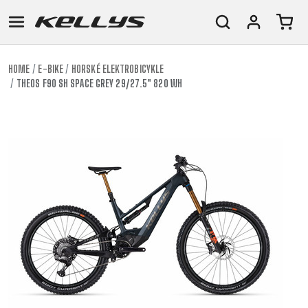
HOME
E-BIKE
HORSKÉ ELEKTROBICYKLE
THEOS F90 SH SPACE GREY 29/27.5" 820 WH
E-
HORSKÉ
CESTNÉ
TOUR
DÁMSKE
URBAN
JUNIOR
BIKE
BICYKLE
DOWNHILL
RACING
CROSS
FITNESS
26"
HORSKÉ
DÁMSKE
ENDURO
GRAVEL
TREKKING
CITY
(135-
TOUR
XC
TRAIL
155
GRAVEL
CROSS
XC
CM)
URBAN
TREKKING
DIRT
24"
JUNIOR
CITY
(125-
145
CM)
20"
(115-
135