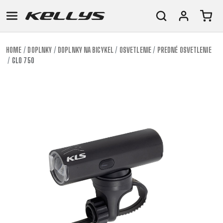
HOME
DOPLNKY
DOPLNKY NA BICYKEL
OSVETLENIE
PREDNÉ OSVETLENIE
GLO 750
E-
HORSKÉ
CESTNÉ
TOUR
DÁMSKE
URBAN
JUNIOR
BIKE
BICYKLE
DOWNHILL
RACING
CROSS
FITNESS
26"
HORSKÉ
DÁMSKE
ENDURO
GRAVEL
TREKKING
CITY
(135-
TOUR
XC
TRAIL
155
GRAVEL
CROSS
XC
CM)
URBAN
TREKKING
DIRT
24"
JUNIOR
CITY
(125-
145
CM)
20"
(115-
135