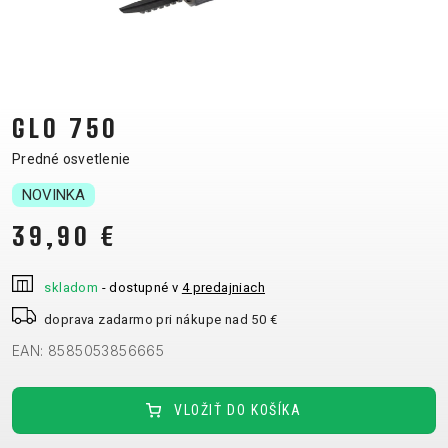
CM)
18"
(110-
130
CM)
GLO 750
16"
Predné osvetlenie
(105-
NOVINKA
120
CM)
39,90 €
ODRÁŽAD
skladom
- dostupné v
4 predajniach
E-
HORSKÉ
CESTNÉ
TOUR
DÁMSKE
URBAN
JUNIOR
doprava zadarmo pri nákupe nad 50 €
BIKE
BICYKLE
EAN: 8585053856665
DOWNHILL
RACING
CROSS
FITNESS
26"
HORSKÉ
DÁMSKE
ENDURO
GRAVEL
TREKKING
CITY
(135-
VLOŽIŤ DO KOŠÍKA
TOUR
XC
TRAIL
155
GRAVEL
CROSS