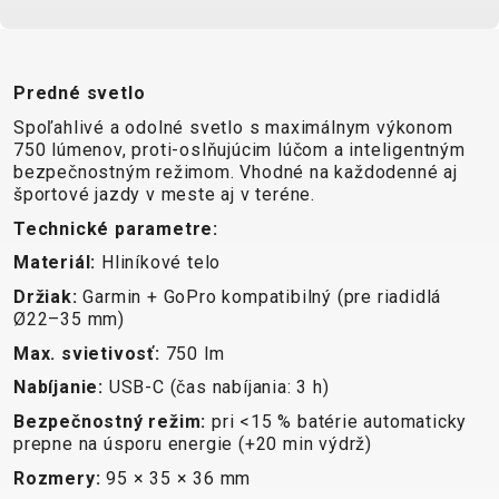
XC
CM)
URBAN
TREKKING
DIRT
24"
JUNIOR
CITY
(125-
145
Predné svetlo
CM)
Spoľahlivé a odolné svetlo s maximálnym výkonom
750 lúmenov, proti-oslňujúcim lúčom a inteligentným
20"
bezpečnostným režimom. Vhodné na každodenné aj
(115-
športové jazdy v meste aj v teréne.
135
Technické parametre:
CM)
Materiál:
Hliníkové telo
18"
(110-
Držiak:
Garmin + GoPro kompatibilný (pre riadidlá
Ø22–35 mm)
130
Max. svietivosť:
750 lm
CM)
16"
Nabíjanie:
USB-C (čas nabíjania: 3 h)
(105-
Bezpečnostný režim:
pri <15 % batérie automaticky
120
prepne na úsporu energie (+20 min výdrž)
CM)
Rozmery:
95 × 35 × 36 mm
ODRÁŽAD