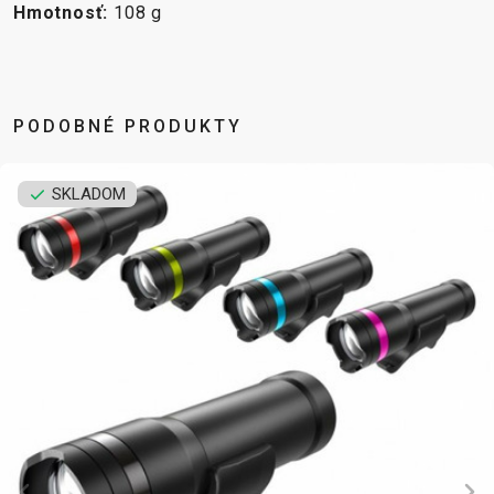
Hmotnosť:
108 g
DOPLNKY NA BICYKEL
NÁHRADNÉ DIELY NA
BICYKEL
PODOBNÉ PRODUKTY
BLATNÍKY
OCHRANA
BEZDUŠOVÉ
PEVNÉ OSI
BRAŠNE
BICYKLA
SYSTÉMY
PLÁŠTE
SKLADOM
CYKLOPOČÍTAČE
OSVETLENIE
BRZDOVÉ
PREDSTAVCE
DETSKÉ
PUMPY
PRÍSLUŠENSTVO
PÁSKA DO
SEDAČKY
REFLEXNÉ
DUŠE
RÁFIKA
DRŽIAKY NA
PRVKY
HÁKY MENIČA
REŤAZE
TELEFÓN
STOJANY
LANKÁ A
RIADIDLÁ
FĽAŠE
ZRKADLÁ NA
BOWDENY
RUKOVÄTE
KOŠÍKY
BICYKEL
LEPENIE
RÁFIKY
KOŠÍKY NA
ZVONČEKY
NÁRADIE
SEDLOVKY
FĽAŠU
ZÁMKY
OLEJE A
SEDLÁ
NADSTAVCE -
ČISTIČE
ZAPLETENÉ
ROHY