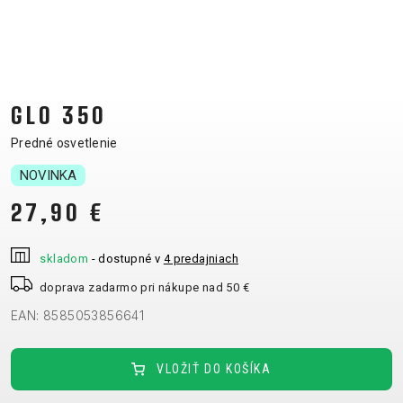
CM)
18"
(110-
130
CM)
GLO 350
16"
Predné osvetlenie
(105-
NOVINKA
120
CM)
27,90 €
ODRÁŽAD
skladom
- dostupné v
4 predajniach
E-
HORSKÉ
CESTNÉ
TOUR
DÁMSKE
URBAN
JUNIOR
doprava zadarmo pri nákupe nad 50 €
BIKE
BICYKLE
EAN: 8585053856641
DOWNHILL
RACING
CROSS
FITNESS
26"
HORSKÉ
DÁMSKE
ENDURO
GRAVEL
TREKKING
CITY
(135-
VLOŽIŤ DO KOŠÍKA
TOUR
XC
TRAIL
155
GRAVEL
CROSS