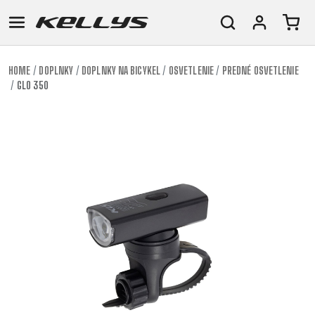
HOME
DOPLNKY
DOPLNKY NA BICYKEL
OSVETLENIE
PREDNÉ OSVETLENIE
GLO 350
E-
HORSKÉ
CESTNÉ
TOUR
DÁMSKE
URBAN
JUNIOR
BIKE
BICYKLE
DOWNHILL
RACING
CROSS
FITNESS
26"
HORSKÉ
DÁMSKE
ENDURO
GRAVEL
TREKKING
CITY
(135-
TOUR
XC
TRAIL
155
GRAVEL
CROSS
XC
CM)
URBAN
TREKKING
DIRT
24"
JUNIOR
CITY
(125-
145
CM)
20"
(115-
135