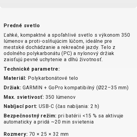
XC
CM)
URBAN
TREKKING
DIRT
24"
JUNIOR
CITY
(125-
145
Predné svetlo
CM)
Ľahké, kompaktné a spoľahlivé svetlo s výkonom 350
lúmenov a proti-oslňujúcim lúčom, ideálne pre
20"
mestské dochádzanie a rekreačné jazdy. Telo z
(115-
odolného polykarbonátu (PC) a nylonový držiak
135
zaisťujú pevné uchytenie a dlhú životnosť.
CM)
Technické parametre:
18"
Materiál:
Polykarbonátové telo
(110-
Držiak:
GARMIN + GoPro kompatibilný (Ø22–35 mm)
130
Max. svietivosť:
350 lúmenov
CM)
16"
Nabíjací port:
USB-C (čas nabíjania: 2 h)
(105-
Bezpečnostný režim:
pri batérii <15 % sa aktivuje
120
automaticky a pridá ~20 min svietenia
CM)
Rozmery:
70 × 25 × 32 mm
ODRÁŽAD