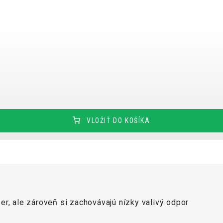
ÝCH ÚDAJOV
VLOŽIŤ DO KOŠÍKA
er, ale zároveň si zachovávajú nízky valivý odpor