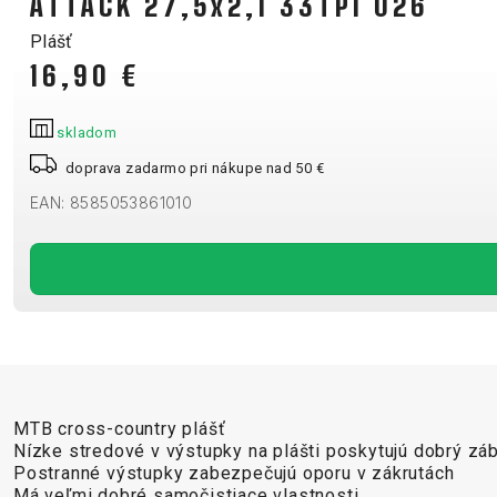
ATTACK 27,5x2,1 33TPI 026
REGISTRÁCIA RÁMU
OCHRANA OSOBN
Plášť
B2B LOGIN
16,90 €
skladom
doprava zadarmo pri nákupe nad 50 €
EAN: 8585053861010
MTB cross-country plášť
Nízke stredové v výstupky na plášti poskytujú dobrý záb
Postranné výstupky zabezpečujú oporu v zákrutách
Má veľmi dobré samočistiace vlastnosti