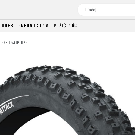
TORES
PREDAJCOVIA
POŽIČOVŇA
,5X2,1 33TPI 026
TOUR
DÁMSKE BICYKLE
CROSS
DÁMSKE XC
TREKKING
CROSS
TREKKING
CITY
TOUR
DÁMSKE BICYKLE