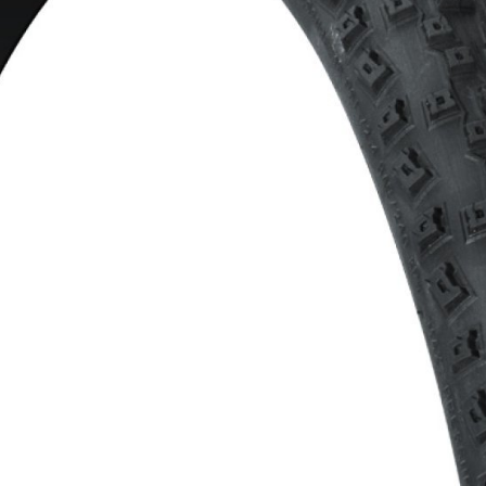
CROSS
DÁMSKE XC
TREKKING
CROSS
TREKKING
CITY
NÁHRADNÉ DIELY NA BICYKEL
OCHRANA BICYKLA
BEZDUŠOVÉ SYSTÉMY
OSVETLENIE
BRZDOVÉ PRÍSLUŠENSTV
PUMPY
DUŠE
REFLEXNÉ PRVKY
HÁKY MENIČA
STOJANY
LANKÁ A BOWDENY
RKADLÁ NA BICYKEL
LEPENIE
ZVONČEKY
NÁRADIE