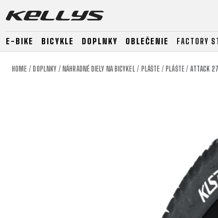
E-BIKE
BICYKLE
DOPLNKY
OBLEČENIE
FACTORY S
HOME
DOPLNKY
NÁHRADNÉ DIELY NA BICYKEL
PLÁŠTE
PLÁŠTE
ATTACK 27
E-BIKE
HORSKÉ
CESTNÉ
HORSKÉ
DOWNHILL
RACING
TOUR
ENDURO
GRAVEL
GRAVEL
TRAIL
URBAN
XC
JUNIOR
DIRT
E-BIKE
HORSKÉ
CESTNÉ