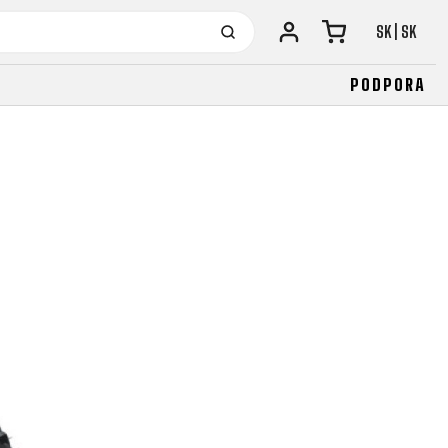
SK | SK
PODPORA
URBAN
JUNIOR
FITNESS
26" (135-155 CM)
CITY
24" (125-145 CM)
20" (115-135 CM)
18" (110-130 CM)
16" (105-120 CM)
ODRÁŽADLÁ
URBAN
JUNIOR