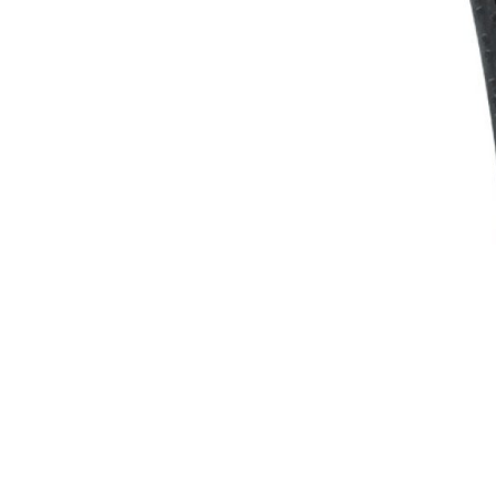
ZÁMKY
OLEJE A ČISTIČE
OMOTÁVKY
PEDÁLE
NÁVLEKY A CHRÁNIČE
PRILBY
OKULIARE
RUKAVICE
PONOŽKY
TERMOBUNDY
HODNÉ PODMIENKY
CIE PODMIENKY
ZMLUVY