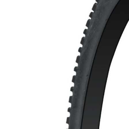
HORSKÉ
DOWNHILL
RACING
TOUR
ENDURO
GRAVEL
GRAVEL
TRAIL
URBAN
XC
JUNIOR
DIRT
DOPLNKY NA BICYKEL
BLATNÍKY
BRAŠNE
CYKLOPOČÍTAČE
DETSKÉ SEDAČKY
DRŽIAKY NA TELEFÓN
FĽAŠE
Z
KOŠÍKY