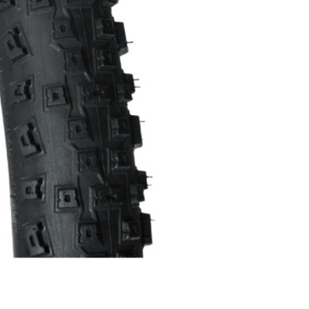
RÁFIKY
SEDLOVKY
SEDLÁ
ZAPLETENÉ KOLESÁ
TRETRY
TRIČKÁ
ŠILTOVKY