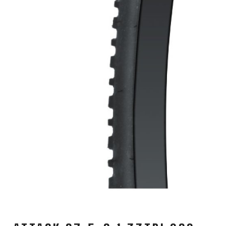
KOŠÍKY NA FĽAŠU
NADSTAVCE - ROHY
NOSIČE
OBLEČENIE
BATOHY
DRESY
NOHAVICE
PODPORA
KONTAKT
VŠEOBECNÉ OBC
MÉDIA & PODPORA
DOPRAVA A DODA
NAJČASTEJŠIE OTÁZKY
ODSTÚPENIE OD 