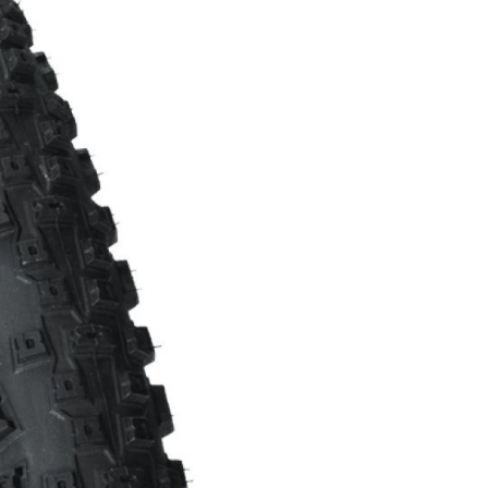
FITNESS
26" (135-155 CM)
CITY
24" (125-145 CM)
20" (115-135 CM)
18" (110-130 CM)
16" (105-120 CM)
ODRÁŽADLÁ
PEVNÉ OSI
O
PLÁŠTE
PREDSTAVCE
PÁSKA DO RÁFIKA
REŤAZE
RIADIDLÁ
RUKOVÄTE