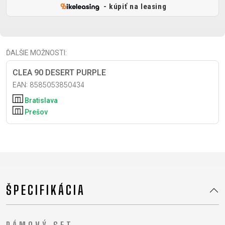
XC
CM)
- kúpiť na leasing
URBAN
TREKKING
DIRT
24"
JUNIOR
CITY
(125-
145
ĎALŠIE MOŽNOSTI:
CM)
20"
CLEA 90 DESERT PURPLE
(115-
EAN: 8585053850434
135
Bratislava
CM)
Prešov
18"
(110-
130
CM)
16"
(105-
ŠPECIFIKÁCIA
120
CM)
ODRÁŽAD