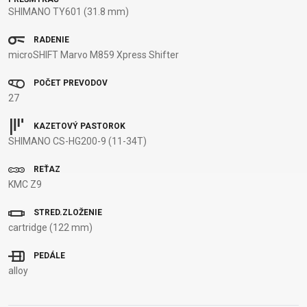
OMOTÁVKY
KOLESÁ
NOSIČE
SHIMANO TY601 (31.8 mm)
PEDÁLE
RADENIE
microSHIFT Marvo M859 Xpress Shifter
OBLEČENIE
POČET PREVODOV
27
BATOHY
NÁVLEKY A
PRILBY
TRETRY
DRESY
CHRÁNIČE
RUKAVICE
TRIČKÁ
KAZETOVÝ PASTOROK
SHIMANO CS-HG200-9 (11-34T)
NOHAVICE
OKULIARE
TERMOBUNDY
ŠILTOVKY
PONOŽKY
REŤAZ
KMC Z9
PODPORA
STRED.ZLOŽENIE
cartridge (122 mm)
KONTAKT
VŠEOBECNÉ
PEDÁLE
MÉDIA &
OBCHODNÉ
alloy
PODPORA
PODMIENKY
NAJČASTEJŠIE
DOPRAVA A