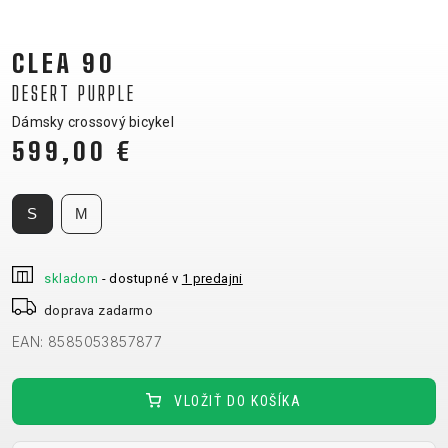
CM)
18"
CLEA 90
(110-
DESERT PURPLE
130
CM)
Dámsky crossový bicykel
599,00 €
16"
(105-
120
S
M
CM)
ODRÁŽAD
skladom
- dostupné v
1 predajni
doprava zadarmo
E-
HORSKÉ
CESTNÉ
TOUR
DÁMSKE
URBAN
JUNIOR
BIKE
BICYKLE
EAN: 8585053857877
DOWNHILL
RACING
CROSS
FITNESS
26"
HORSKÉ
DÁMSKE
ENDURO
GRAVEL
TREKKING
CITY
(135-
VLOŽIŤ DO KOŠÍKA
TOUR
XC
TRAIL
155
GRAVEL
CROSS