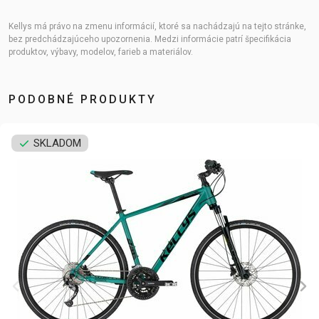
Kellys má právo na zmenu informácií, ktoré sa nachádzajú na tejto stránke,
bez predchádzajúceho upozornenia. Medzi informácie patrí špecifikácia
produktov, výbavy, modelov, farieb a materiálov.
PODOBNÉ PRODUKTY
SKLADOM