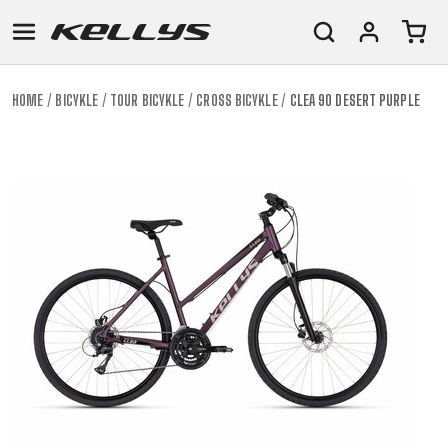
HOME
BICYKLE
TOUR BICYKLE
CROSS BICYKLE
CLEA 90 DESERT PURPLE
E-
HORSKÉ
CESTNÉ
TOUR
DÁMSKE
URBAN
JUNIOR
BIKE
BICYKLE
DOWNHILL
RACING
CROSS
FITNESS
26"
HORSKÉ
DÁMSKE
ENDURO
GRAVEL
TREKKING
CITY
(135-
TOUR
XC
TRAIL
155
GRAVEL
CROSS
XC
CM)
URBAN
TREKKING
DIRT
24"
JUNIOR
CITY
(125-
145
CM)
20"
(115-
135