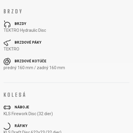
OTÁZKY
DODACIE
BRZDY
REGISTRÁCIA
PODMIENKY
RÁMU
ODSTÚPENIE
BRZDY
B2B LOGIN
OD ZMLUVY
TEKTRO Hydraulic Disc
OCHRANA
BRZDOVÉ PÁKY
OSOBNÝCH
TEKTRO
ÚDAJOV
BRZDOVÉ KOTÚČE
predný 160 mm / zadný 160 mm
KOLESÁ
NÁBOJE
KLS Firework Disc (32 dier)
RÁFIKY
KLS Draft Disc 622x23 (32 dier)