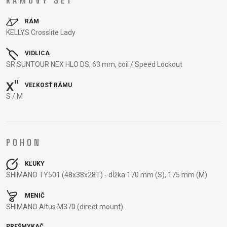
RÁMOVÝ SET
RÁM
KELLYS Crosslite Lady
DOPLNKY NA BICYKEL
NÁHRADNÉ DIELY NA
BICYKEL
VIDLICA
BLATNÍKY
OCHRANA
SR SUNTOUR NEX HLO DS, 63 mm, coil / Speed Lockout
BEZDUŠOVÉ
PEVNÉ OSI
BRAŠNE
BICYKLA
VEĽKOSŤ RÁMU
SYSTÉMY
PLÁŠTE
CYKLOPOČÍTAČE
OSVETLENIE
S / M
BRZDOVÉ
PREDSTAVCE
DETSKÉ
PUMPY
PRÍSLUŠENSTVO
PÁSKA DO
SEDAČKY
REFLEXNÉ
DUŠE
RÁFIKA
DRŽIAKY NA
PRVKY
HÁKY MENIČA
REŤAZE
POHON
TELEFÓN
STOJANY
LANKÁ A
RIADIDLÁ
FĽAŠE
ZRKADLÁ NA
KĽUKY
BOWDENY
RUKOVÄTE
KOŠÍKY
BICYKEL
SHIMANO TY501 (48x38x28T) - dĺžka 170 mm (S), 175 mm (M)
LEPENIE
RÁFIKY
KOŠÍKY NA
ZVONČEKY
NÁRADIE
SEDLOVKY
FĽAŠU
ZÁMKY
MENIČ
OLEJE A
SEDLÁ
SHIMANO Altus M370 (direct mount)
NADSTAVCE -
ČISTIČE
ZAPLETENÉ
ROHY
PREŠMYKAČ