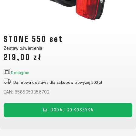
CM)
18"
(110-
130
CM)
STONE 550 set
16"
Zestaw oświetlenia
(105-
219,00 zł
120
CM)
Dostępne
BALANCE
Darmowa dostawa dla zakupów powyżej 500 zł
BIKE
EAN: 8585053856702
E-
GÓRSKIE
SZOSOWE
TOUR
DAMSKIE
URBAN
JUNIOR
DODAJ DO KOSZYKA
BIKE
DOWNHILL
RACING
CROSS
DAMSKIE
FITNESS
26"
GÓRSKIE
ENDURO
GRAVEL
TREKKING
XC
CITY
(135–
TOUR