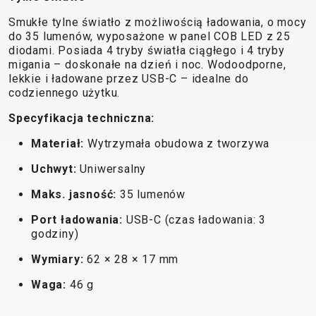
BALANCE
Smukłe tylne światło z możliwością ładowania, o mocy
BIKE
do 35 lumenów, wyposażone w panel COB LED z 25
diodami. Posiada 4 tryby światła ciągłego i 4 tryby
migania – doskonałe na dzień i noc. Wodoodporne,
lekkie i ładowane przez USB-C – idealne do
AKCESORIA ROWEROWE
CZĘŚCI ZAMIENNE DO
codziennego użytku.
ROWERÓW
Specyfikacja techniczna:
BAGAŻNIKI
OCHRONA
CHWYTY
OPONY
BIDONY
ROWERU
Materiał:
Wytrzymała obudowa z tworzywa
KIEROWNICY
OWIJKA
BŁOTNIKI
OŚWIETLENIE
Uchwyt:
Uniwersalny
DĘTKI
PEDAŁY
DZWONKI
PODPÓRKI DO
HAKI
SIODŁA
Maks. jasność:
35 lumenów
ELEMENTY
ROWERU
PRZERZUTEK
SYSTEMY
ODBLASKOWE
POMPKI
Port ładowania:
USB-C (czas ładowania: 3
HAMULCE -
BEZDĘTKOWE
godziny)
FOTELIKI
ROGI
CZĘŚCI
SZTYCE
DZIECIĘCE
SAKWY
Wymiary:
62 × 28 × 17 mm
KIEROWNICE
PODSIODŁOWE
KOSZYKI
UCHWYTY
Waga:
46 g
KOŁA
SZTYWNE
KOSZYKI NA
TELEFONICZNE
LINKI I
OSIE
BIDON
ZAMKNIĘCIA