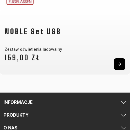
SUPPORT
KONTAKT
REGULAMIN
MEDIA I
ODSTĄPIENIE
NOBLE Set USB
WSPARCIE
OD UMOWY
REJESTRACJA
POLITYKA
Zestaw oświetlenia ładowalny
RAMY
PRYWATNOŚCI
159,00 ZŁ
B2B LOGIN
INFORMACJE
PRODUKTY
O NAS