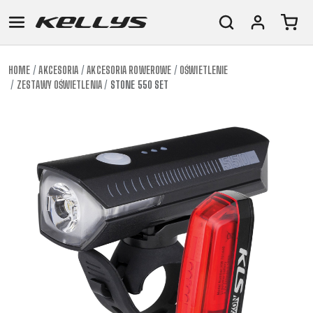
HOME
AKCESORIA
AKCESORIA ROWEROWE
OŚWIETLENIE
ZESTAWY OŚWIETLENIA
STONE 550 SET
E-
GÓRSKIE
SZOSOWE
TOUR
DAMSKIE
URBAN
JUNIOR
BIKE
DOWNHILL
RACING
CROSS
DAMSKIE
FITNESS
26"
GÓRSKIE
ENDURO
GRAVEL
TREKKING
XC
CITY
(135–
TOUR
TRAIL
CROSS
155
GRAVEL
XC
TREKKING
CM)
URBAN
DIRT
CITY
24"
JUNIOR
(125-
145
CM)
20"
(115-
135