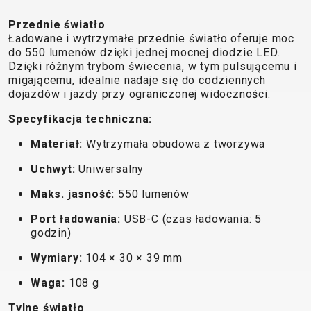
TRAIL
CROSS
155
GRAVEL
XC
TREKKING
CM)
Przednie światło
URBAN
Ładowane i wytrzymałe przednie światło oferuje moc
DIRT
CITY
24"
do 550 lumenów dzięki jednej mocnej diodzie LED.
JUNIOR
(125-
Dzięki różnym trybom świecenia, w tym pulsującemu i
145
migającemu, idealnie nadaje się do codziennych
CM)
dojazdów i jazdy przy ograniczonej widoczności.
20"
Specyfikacja techniczna:
(115-
Materiał:
Wytrzymała obudowa z tworzywa
135
CM)
Uchwyt:
Uniwersalny
18"
Maks. jasność:
550 lumenów
(110-
Port ładowania:
USB-C (czas ładowania: 5
130
godzin)
CM)
16"
Wymiary:
104 × 30 × 39 mm
(105-
Waga:
108 g
120
Tylne światło
CM)