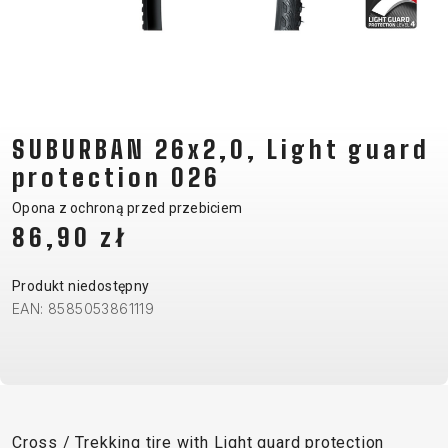
CM)
18"
(110-
130
CM)
SUBURBAN 26x2,0, Light guard
16"
(105-
protection 026
120
Opona z ochroną przed przebiciem
CM)
86,90 zł
BALANCE
BIKE
Produkt niedostępny
EAN: 8585053861119
E-
GÓRSKIE
SZOSOWE
TOUR
DAMSKIE
URBAN
JUNIOR
BIKE
DOWNHILL
RACING
CROSS
DAMSKIE
FITNESS
26"
GÓRSKIE
ENDURO
GRAVEL
TREKKING
XC
CITY
(135–
Cross / Trekking tire with Light guard protection
TOUR