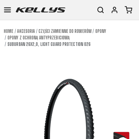
HOME
AKCESORIA
CZĘŚCI ZAMIENNE DO ROWERÓW
OPONY
OPONY Z OCHRONĄ ANTYPRZEBICIOWĄ
E-
GÓRSKIE
SZOSOWE
TOUR
DAMSKIE
URBAN
JUNIOR
SUBURBAN 26X2,0, LIGHT GUARD PROTECTION 026
BIKE
DOWNHILL
RACING
CROSS
DAMSKIE
FITNESS
26"
GÓRSKIE
ENDURO
GRAVEL
TREKKING
XC
CITY
(135–
TOUR
TRAIL
CROSS
155
GRAVEL
XC
TREKKING
CM)
URBAN
DIRT
CITY
24"
JUNIOR
(125-
145
CM)
20"
(115-
135