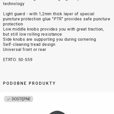
TRAIL
CROSS
155
technology
GRAVEL
XC
TREKKING
CM)
URBAN
Light guard - with 1,2mm thick layer of special
DIRT
CITY
24"
puncture protection glue "PTR" provides safe puncture
JUNIOR
(125-
protection
145
Low middle knobs provides you with great traction,
but still low rolling resistance
CM)
Side knobs are supporting you during cornering
20"
Self-cleaning tread design
(115-
Universal front or rear
135
ETRTO: 50-559
CM)
18"
(110-
130
PODOBNE PRODUKTY
CM)
16"
DOSTĘPNE
(105-
120
CM)