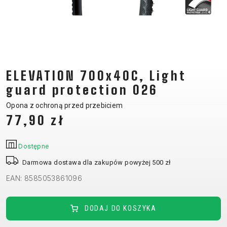
CM)
18"
(110-
130
CM)
ELEVATION 700x40C, Light
16"
(105-
guard protection 026
120
Opona z ochroną przed przebiciem
CM)
77,90 zł
BALANCE
BIKE
Dostępne
Darmowa dostawa dla zakupów powyżej 500 zł
E-
GÓRSKIE
SZOSOWE
TOUR
DAMSKIE
URBAN
JUNIOR
EAN: 8585053861096
BIKE
DOWNHILL
RACING
CROSS
DAMSKIE
FITNESS
26"
DODAJ DO KOSZYKA
GÓRSKIE
ENDURO
GRAVEL
TREKKING
XC
CITY
(135–
TOUR