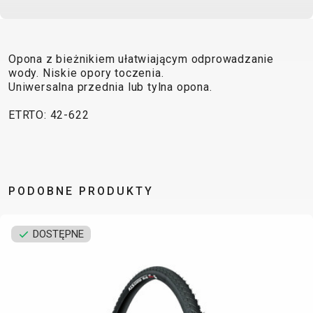
TRAIL
CROSS
155
GRAVEL
XC
TREKKING
CM)
URBAN
DIRT
CITY
24"
JUNIOR
(125-
Opona z bieżnikiem ułatwiającym odprowadzanie
wody. Niskie opory toczenia.
145
Uniwersalna przednia lub tylna opona.
CM)
20"
ETRTO: 42-622
(115-
135
CM)
18"
PODOBNE PRODUKTY
(110-
130
DOSTĘPNE
CM)
16"
(105-
120
CM)