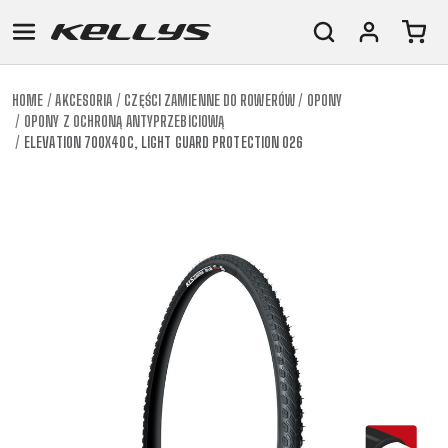
HOME
AKCESORIA
CZĘŚCI ZAMIENNE DO ROWERÓW
OPONY
OPONY Z OCHRONĄ ANTYPRZEBICIOWĄ
E-
GÓRSKIE
SZOSOWE
TOUR
DAMSKIE
URBAN
JUNIOR
ELEVATION 700X40C, LIGHT GUARD PROTECTION 026
BIKE
DOWNHILL
RACING
CROSS
DAMSKIE
FITNESS
26"
GÓRSKIE
ENDURO
GRAVEL
TREKKING
XC
CITY
(135–
TOUR
TRAIL
CROSS
155
GRAVEL
XC
TREKKING
CM)
URBAN
DIRT
CITY
24"
JUNIOR
(125-
145
CM)
20"
(115-
135