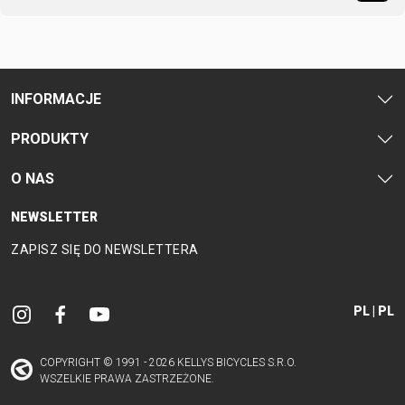
PANCERZE
TAŚMA NA
LICZNIKI
NARZĘDZIA
OBRĘCZ
LUSTERKA
OBRĘCZE
WSPORNIKI
ROWEROWE
OLEJE I
KIEROWNICY
INFORMACJE
ŚRODKI
ŁATKI
CZYSZCZĄCE
ŁAŃCUCHY
PRODUKTY
O NAS
ODZIEŻ
NEWSLETTER
BUTY
KOSZULKI
OKULARY
RĘKAWICE
ZAPISZ SIĘ DO NEWSLETTERA
ROWEROWE
KOSZULKI
PLECAKI
SKARPETKI
CZAPKI Z
KOLARSKIE
RĘKAW
SPODENKI
DASZKIEM
KURTKI
NAKOLANOWY
PL | PL
KASKI
THERMO
I
OCHRANIACZE
COPYRIGHT © 1991 - 2026 KELLYS BICYCLES S.R.O.
WSZELKIE PRAWA ZASTRZEŻONE.