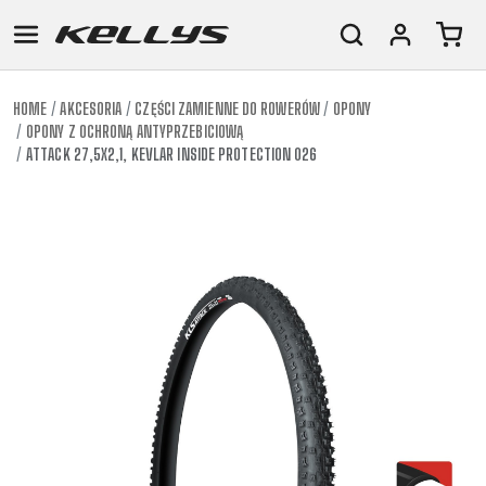
HOME
AKCESORIA
CZĘŚCI ZAMIENNE DO ROWERÓW
OPONY
OPONY Z OCHRONĄ ANTYPRZEBICIOWĄ
E-
GÓRSKIE
SZOSOWE
TOUR
DAMSKIE
URBAN
JUNIOR
ATTACK 27,5X2,1, KEVLAR INSIDE PROTECTION 026
BIKE
DOWNHILL
RACING
CROSS
DAMSKIE
FITNESS
26"
GÓRSKIE
ENDURO
GRAVEL
TREKKING
XC
CITY
(135–
TOUR
TRAIL
CROSS
155
GRAVEL
XC
TREKKING
CM)
URBAN
DIRT
CITY
24"
JUNIOR
(125-
145
CM)
20"
(115-
135