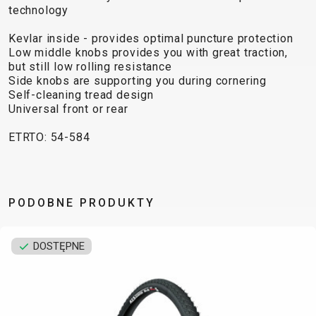
TRAIL
CROSS
155
technology
GRAVEL
XC
TREKKING
CM)
URBAN
Kevlar inside - provides optimal puncture protection
DIRT
CITY
24"
Low middle knobs provides you with great traction,
JUNIOR
(125-
but still low rolling resistance
145
Side knobs are supporting you during cornering
Self-cleaning tread design
CM)
Universal front or rear
20"
(115-
ETRTO: 54-584
135
CM)
18"
PODOBNE PRODUKTY
(110-
130
CM)
DOSTĘPNE
16"
(105-
120
CM)