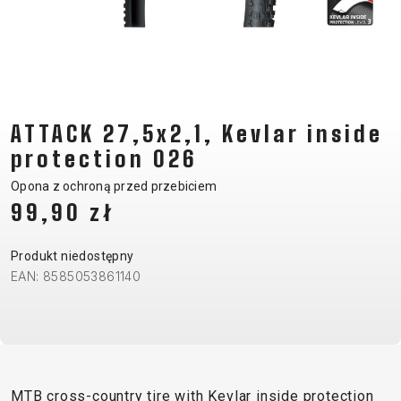
CM)
18"
(110-
130
CM)
ATTACK 27,5x2,1, Kevlar inside
16"
(105-
protection 026
120
Opona z ochroną przed przebiciem
CM)
99,90 zł
BALANCE
BIKE
Produkt niedostępny
EAN: 8585053861140
E-
GÓRSKIE
SZOSOWE
TOUR
DAMSKIE
URBAN
JUNIOR
BIKE
DOWNHILL
RACING
CROSS
DAMSKIE
FITNESS
26"
GÓRSKIE
ENDURO
GRAVEL
TREKKING
XC
CITY
(135–
MTB cross-country tire with Kevlar inside protection
TOUR