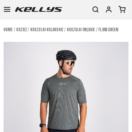
HOME
ODZIEŻ
KOSZULKI KOLARSKIE
KOSZULKI MĘSKIE
FLOW GREEN
E-
GÓRSKIE
SZOSOWE
TOUR
DAMSKIE
URBAN
JUNIOR
BIKE
DOWNHILL
RACING
CROSS
DAMSKIE
FITNESS
26"
GÓRSKIE
ENDURO
GRAVEL
TREKKING
XC
CITY
(135–
TOUR
TRAIL
CROSS
155
GRAVEL
XC
TREKKING
CM)
URBAN
DIRT
CITY
24"
JUNIOR
(125-
145
CM)
20"
(115-
135