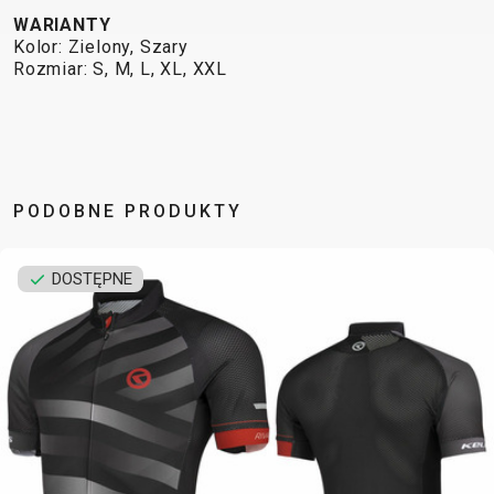
WARIANTY
BALANCE
Kolor: Zielony, Szary
BIKE
Rozmiar: S, M, L, XL, XXL
AKCESORIA ROWEROWE
CZĘŚCI ZAMIENNE DO
ROWERÓW
BAGAŻNIKI
OCHRONA
PODOBNE PRODUKTY
CHWYTY
OPONY
BIDONY
ROWERU
KIEROWNICY
OWIJKA
BŁOTNIKI
OŚWIETLENIE
DĘTKI
PEDAŁY
DOSTĘPNE
DZWONKI
PODPÓRKI DO
HAKI
SIODŁA
ELEMENTY
ROWERU
PRZERZUTEK
SYSTEMY
ODBLASKOWE
POMPKI
HAMULCE -
BEZDĘTKOWE
FOTELIKI
ROGI
CZĘŚCI
SZTYCE
DZIECIĘCE
SAKWY
KIEROWNICE
PODSIODŁOWE
KOSZYKI
UCHWYTY
KOŁA
SZTYWNE
KOSZYKI NA
TELEFONICZNE
LINKI I
OSIE
BIDON
ZAMKNIĘCIA