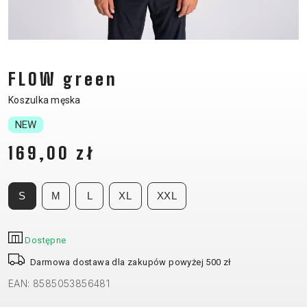
CM)
18"
(110-
130
FLOW green
CM)
16"
Koszulka męska
(105-
NEW
120
169,00 zł
CM)
BALANCE
BIKE
S
M
L
XL
XXL
E-
GÓRSKIE
SZOSOWE
TOUR
DAMSKIE
URBAN
JUNIOR
Dostępne
BIKE
Darmowa dostawa dla zakupów powyżej 500 zł
DOWNHILL
RACING
CROSS
DAMSKIE
FITNESS
26"
EAN: 8585053856481
GÓRSKIE
ENDURO
GRAVEL
TREKKING
XC
CITY
(135–
TOUR