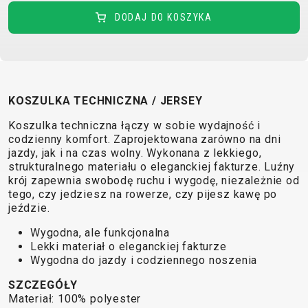
TRAIL
CROSS
155
GRAVEL
DODAJ DO KOSZYKA
XC
TREKKING
CM)
URBAN
DIRT
CITY
24"
JUNIOR
(125-
145
CM)
KOSZULKA TECHNICZNA / JERSEY
20"
Koszulka techniczna łączy w sobie wydajność i
(115-
codzienny komfort. Zaprojektowana zarówno na dni
135
jazdy, jak i na czas wolny. Wykonana z lekkiego,
CM)
strukturalnego materiału o eleganckiej fakturze. Luźny
krój zapewnia swobodę ruchu i wygodę, niezależnie od
18"
tego, czy jedziesz na rowerze, czy pijesz kawę po
(110-
jeździe.
130
Wygodna, ale funkcjonalna
CM)
Lekki materiał o eleganckiej fakturze
16"
Wygodna do jazdy i codziennego noszenia
(105-
SZCZEGÓŁY
120
Materiał: 100% polyester
CM)