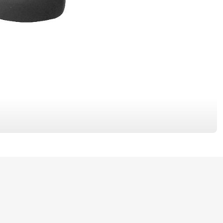
TAŚMA NA OBRĘCZ
WSPORNIKI KIEROWNICY
CE
ŁATKI
ŁAŃCUCHY
RĘKAWICE
SKARPETKI
RANIACZE
SPODENKI