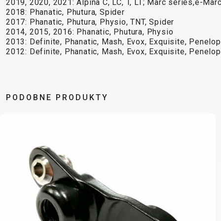
2019, 2020, 2021: Alpina C, LC, T, LT; Marc series,e-Mar
B2B LOGIN
2018: Phanatic, Phutura, Spider
2017: Phanatic, Phutura, Physio, TNT, Spider
2014, 2015, 2016: Phanatic, Phutura, Physio
2013: Definite, Phanatic, Mash, Evox, Exquisite, Penelope
2012: Definite, Phanatic, Mash, Evox, Exquisite, Penelope
PODOBNE PRODUKTY