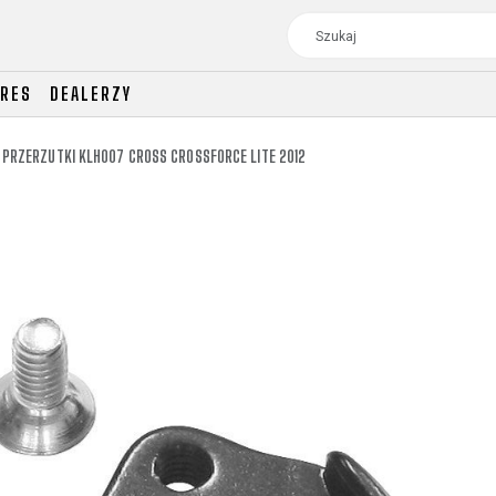
ORES
DEALERZY
 PRZERZUTKI KLH007 CROSS CROSSFORCE LITE 2012
WE
TOUR
DAMSKIE
CROSS
DAMSKIE XC
TREKKING
CROSS
TREKKING
CITY
WE
TOUR
DAMSKIE