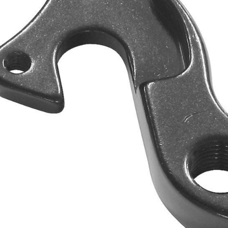
CROSS
DAMSKIE XC
TREKKING
CROSS
TREKKING
CITY
CZĘŚCI ZAMIENNE DO ROWER
OCHRONA ROWERU
CHWYTY KIEROWNICY
OŚWIETLENIE
DĘTKI
DPÓRKI DO ROWERU
HAKI PRZERZUTEK
POMPKI
HAMULCE - CZĘŚCI
ROGI
KIEROWNICE
SAKWY
KOŁA
WYTY TELEFONICZNE
LINKI I PANCERZE