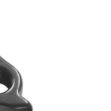
FITNESS
26" (135–155 CM)
CITY
24" (125-145 CM)
20" (115-135 CM)
18" (110-130 CM)
16" (105-120 CM)
BALANCE BIKE
ÓW
OPONY
OWIJKA
PEDAŁY
SIODŁA
SYSTEMY BEZDĘTKOWE
SZTYCE PODSIODŁOWE
SZTYWNE OSIE