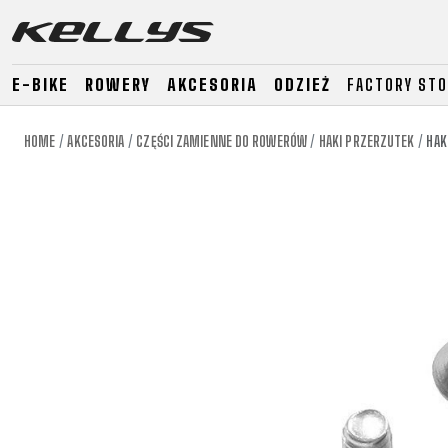
E-BIKE
ROWERY
AKCESORIA
ODZIEŻ
FACTORY ST
HOME
AKCESORIA
CZĘŚCI ZAMIENNE DO ROWERÓW
HAKI PRZERZUTEK
HAK
E-BIKE
GÓRSKIE
SZOSO
GÓRSKIE
DOWNHILL
RACING
TOUR
ENDURO
GRAVEL
GRAVEL
TRAIL
URBAN
XC
JUNIOR
DIRT
E-BIKE
GÓRSKIE
SZOSO