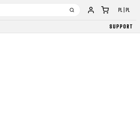
PL | PL
SUPPORT
URBAN
JUNIOR
FITNESS
26" (135–155 CM)
CITY
24" (125-145 CM)
20" (115-135 CM)
18" (110-130 CM)
16" (105-120 CM)
BALANCE BIKE
URBAN
JUNIOR