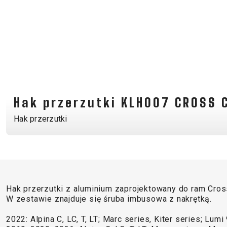
KOSZYKI NA BIDON
LICZNIKI
LUSTERKA ROWEROWE
ODZIEŻ
Hak przerzutki KLH007 CROSS C
BUTY ROWEROWE
Hak przerzutki
CZAPKI Z DASZKIEM
KASKI
SUPPORT
Hak przerzutki z aluminium zaprojektowany do ram Cro
KONTAKT
REGULAMIN
W zestawie znajduje się śruba imbusowa z nakrętką.
MEDIA I WSPARCIE
ODSTĄPIENIE OD
2022: Alpina C, LC, T, LT; Marc series, Kiter series; Lum
REJESTRACJA RAMY
POLITYKA PRYWA