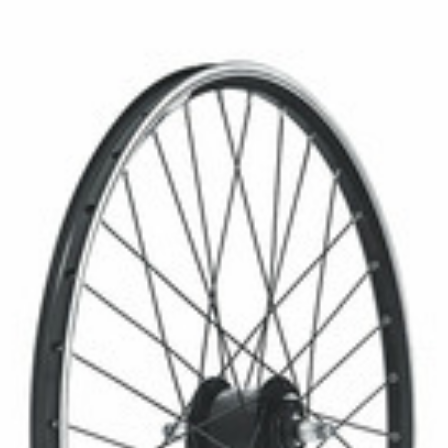
CROSS
DAMSKIE XC
TREKKING
CROSS
TREKKING
CITY
CZĘŚCI ZAMIENNE DO ROWER
OCHRONA ROWERU
CHWYTY KIEROWNICY
OŚWIETLENIE
DĘTKI
DPÓRKI DO ROWERU
HAKI PRZERZUTEK
POMPKI
HAMULCE - CZĘŚCI
ROGI
KIEROWNICE
SAKWY
KOŁA
WYTY TELEFONICZNE
LINKI I PANCERZE