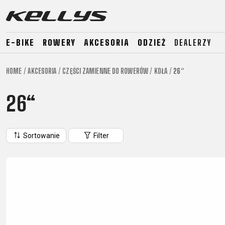
E-BIKE
ROWERY
AKCESORIA
ODZIEŻ
DEALERZY
HOME
AKCESORIA
CZĘŚCI ZAMIENNE DO ROWERÓW
KOŁA
26“
E-BIKE
GÓRSKIE
SZOSO
26“
GÓRSKIE
DOWNHILL
RACING
TOUR
ENDURO
GRAVEL
GRAVEL
TRAIL
Sortowanie
Filter
URBAN
XC
JUNIOR
DIRT
E-BIKE
GÓRSKIE
SZOSO