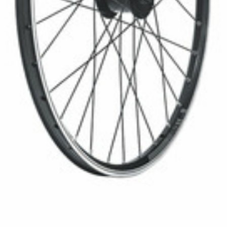
ZAMKNIĘCIA
NARZĘDZIA
OBRĘCZE
OLEJE I ŚRODKI CZYSZCZĄ
KOSZULKI
OKULARY
KOSZULKI KOLARSKIE
PLECAKI
KURTKI THERMO
RĘKAW NAKOLANOWY I OCH
TNOŚCI