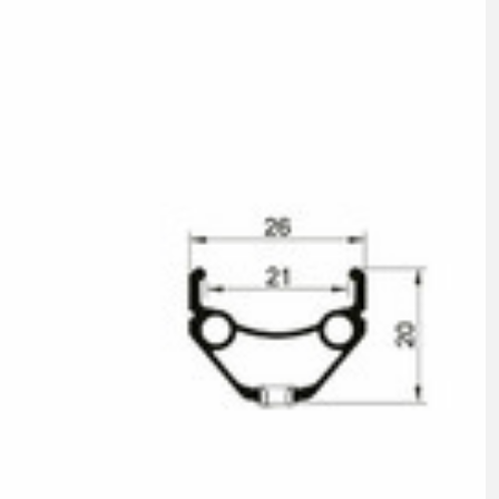
TAŚMA NA OBRĘCZ
WSPORNIKI KIEROWNICY
CE
ŁATKI
ŁAŃCUCHY
RĘKAWICE
SKARPETKI
RANIACZE
SPODENKI