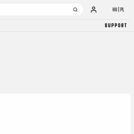
HU | PL
SUPPORT
URBAN
JUNIOR
FITNESS
26" (135–155 CM)
CITY
24" (125-145 CM)
20" (115-135 CM)
18" (110-130 CM)
16" (105-120 CM)
BALANCE BIKE
URBAN
JUNIOR