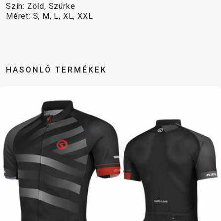
Szín: Zöld, Szürke
BALANCE
Méret: S, M, L, XL, XXL
BIKE
KERÉKPÁR KIEGÉSZÍTŐK
KERÉKPÁR ALKATRÉSZEK
HASONLÓ TERMÉKEK
COMPUTEREK
MOBILTELEFON
ABRONCSOK
NYEREGCSŐ
CSENGŐK
TARTÓK
FÉKKIEGÉSZÍTŐK
NYERGEK
CSOMAGTARTÓK
PUMPÁK
FŰZÖTT
OLAJAK ÉS
GYEREKÜLÉSEK
REFLEX
KEREKEK
TISZTÍTÓSZEREK
KERÉKPÁR
KIEGÉSZÍTŐK
HUZALOK,
PEDÁLOK
TÜKRÖK
SZTENDER
BOWDENEK
RAGASZTÓK
KERÉKPÁR
SÁRVÉDŐK
KORMÁNY
SZERSZÁM
VÉDELEM
TÁSKÁK
KORMÁNYSZALAG
TENGELYEK
KORMÁNYSZARV
VILÁGÍTÁS
KORMÁNYSZÁR
TUBELESS
KOSARAK
ZÁRAK
KÖPENYEK
RENDSZEREK
KULACSOK
LÁNCOK
TÖMLÖK