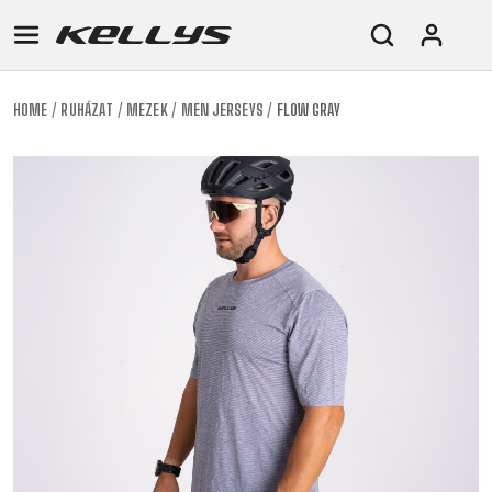
HOME
RUHÁZAT
MEZEK
MEN JERSEYS
FLOW GRAY
E-
MTB
ORSZÁGÚTI
TOUR
NŐI
URBAN
JUNIOR
BIKE
DOWNHILL
RACING
CROSS
NŐI
FITNESS
26"
MTB
ENDURO
GRAVEL
TREKKING
XC
CITY
(135–
TOUR
TRAIL
CROSS
155
GRAVEL
XC
TREKKING
CM)
URBAN
DIRT
CITY
24"
JUNIOR
(125-
145
CM)
20"
(115-
135