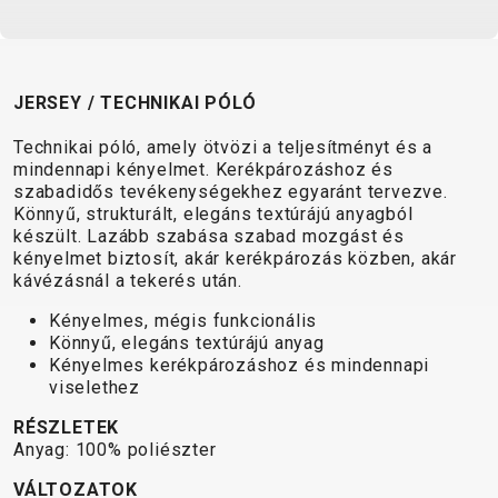
TRAIL
CROSS
155
GRAVEL
XC
TREKKING
CM)
URBAN
DIRT
CITY
24"
JUNIOR
(125-
JERSEY / TECHNIKAI PÓLÓ
145
Technikai póló, amely ötvözi a teljesítményt és a
CM)
mindennapi kényelmet. Kerékpározáshoz és
20"
szabadidős tevékenységekhez egyaránt tervezve.
(115-
Könnyű, strukturált, elegáns textúrájú anyagból
készült. Lazább szabása szabad mozgást és
135
kényelmet biztosít, akár kerékpározás közben, akár
CM)
kávézásnál a tekerés után.
18"
Kényelmes, mégis funkcionális
(110-
Könnyű, elegáns textúrájú anyag
130
Kényelmes kerékpározáshoz és mindennapi
CM)
viselethez
16"
RÉSZLETEK
(105-
Anyag: 100% poliészter
120
VÁLTOZATOK
CM)