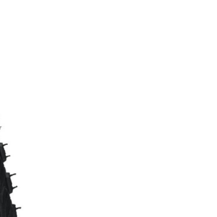
FITNESS
26" (135–155 CM)
CITY
24" (125-145 CM)
20" (115-135 CM)
18" (110-130 CM)
16" (105-120 CM)
BALANCE BIKE
NYEREGCSŐ
NYERGEK
OLAJAK ÉS TISZTÍTÓSZEREK
PEDÁLOK
RAGASZTÓK
SZERSZÁM
TENGELYEK