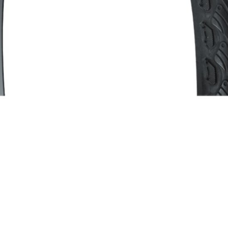
ZÁRAK
KÖPENYEK
LÁNCOK
MARKOLAT
KESZTYŰK
PÓLÓ
MEZEK
SAPKA
NADRÁGOK
SISAK
ZABÁLYZAT