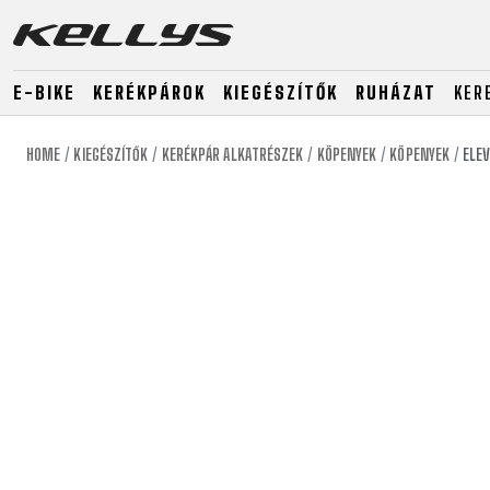
E-BIKE
KERÉKPÁROK
KIEGÉSZÍTŐK
RUHÁZAT
KER
HOME
KIEGÉSZÍTŐK
KERÉKPÁR ALKATRÉSZEK
KÖPENYEK
KÖPENYEK
ELE
E-BIKE
MTB
ORSZÁG
MTB
DOWNHILL
RACING
TOUR
ENDURO
GRAVEL
GRAVEL
TRAIL
URBAN
XC
JUNIOR
DIRT
E-BIKE
MTB
ORSZÁG