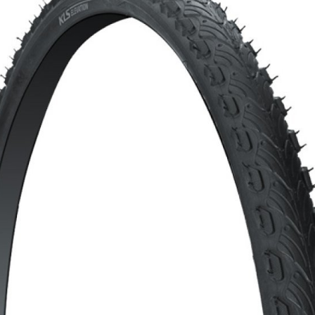
CROSS
NŐI XC
TREKKING
CROSS
TREKKING
CITY
KERÉKPÁR ALKATRÉSZEK
BILTELEFON TARTÓK
ABRONCSOK
PUMPÁK
FÉKKIEGÉSZÍTŐK
EFLEX KIEGÉSZÍTŐK
FŰZÖTT KEREKEK
SZTENDER
HUZALOK, BOWDENEK
SÁRVÉDŐK
KORMÁNY
TÁSKÁK
KORMÁNYSZALAG
VILÁGÍTÁS
KORMÁNYSZÁR