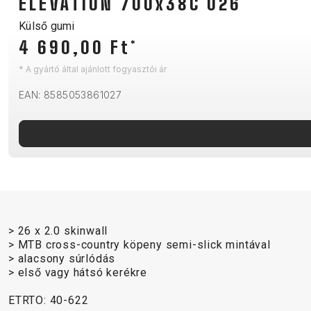
ELEVATION 700x38C 026
B2B LOGIN
Külső gumi
4 690,00 Ft
*
* A gyártó által ajánlott fogyasztói ár
EAN: 8585053861027
> 26 x 2.0 skinwall
> MTB cross-country köpeny semi-slick mintával
> alacsony súrlódás
> első vagy hátsó kerékre
ETRTO: 40-622