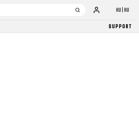
HU | HU
SUPPORT
URBAN
JUNIOR
FITNESS
26" (135–155 CM)
CITY
24" (125-145 CM)
20" (115-135 CM)
18" (110-130 CM)
16" (105-120 CM)
BALANCE BIKE
URBAN
JUNIOR