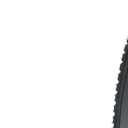
MTB
DOWNHILL
RACING
TOUR
ENDURO
GRAVEL
GRAVEL
TRAIL
URBAN
XC
JUNIOR
DIRT
KERÉKPÁR KIEGÉSZÍTŐK
COMPUTEREK
MO
CSENGŐK
CSOMAGTARTÓK
R
GYEREKÜLÉSEK
KERÉKPÁR TÜKRÖK
KERÉKPÁR VÉDELEM
KORMÁNYSZARV