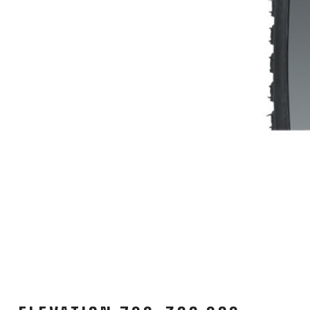
KOSARAK
KULACSOK
KULACSTARTÓK
RUHÁZAT
CIPŐ
DZSEKIK
HÁTIZSÁKOK
SUPPORT
KAPCSOLAT
ADATVÉDELMI S
MÉDIA ÉS TÁMOGATÁS
VÁZ REGISZTRÁCIÓ