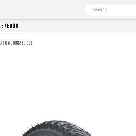
ESKEDŐK
VATION 700X38C 026
ÚTI
TOUR
NŐI
CROSS
NŐI XC
TREKKING
CROSS
TREKKING
CITY
ÚTI
TOUR
NŐI