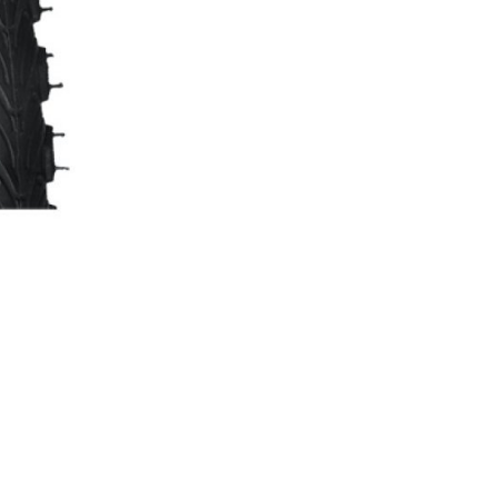
TUBELESS RENDSZEREK
TÖMLÖK
TÖMLŐVÉDŐ SZALAG
VÁLTÓTARTÓ FÜLEK
SZEMÜVEGEK
TÉRDVÉDŐ
ZOKNIK