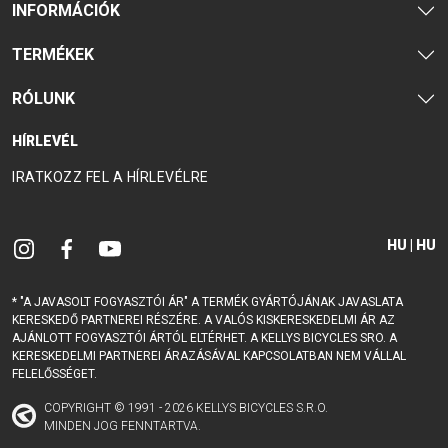
INFORMÁCIÓK
KULACSTARTÓK
MARKOLAT
TÖMLŐVÉDŐ
SZALAG
TERMÉKEK
VÁLTÓTARTÓ
FÜLEK
RÓLUNK
HÍRLEVÉL
RUHÁZAT
IRATKOZZ FEL A HÍRLEVÉLRE
CIPŐ
KESZTYŰK
PÓLÓ
SZEMÜVEGEK
DZSEKIK
MEZEK
SAPKA
TÉRDVÉDŐ
HU | HU
HÁTIZSÁKOK
NADRÁGOK
SISAK
ZOKNIK
* "A JAVASOLT FOGYASZTÓI ÁR" A TERMÉK GYÁRTÓJÁNAK JAVASLATA
KERESKEDŐ PARTNEREI RÉSZÉRE. A VALÓS KISKERESKEDELMI ÁR AZ
SUPPORT
AJÁNLOTT FOGYASZTÓI ÁRTÓL ELTÉRHET. A KELLYS BICYCLES SRO. A
KERESKEDELMI PARTNEREI ÁRAZÁSÁVAL KAPCSOLATBAN NEM VÁLLAL
FELELŐSSÉGET.
KAPCSOLAT
ADATVÉDELMI
COPYRIGHT © 1991 - 2026 KELLYS BICYCLES S.R.O.
MÉDIA ÉS
SZABÁLYZAT
MINDEN JOG FENNTARTVA.
TÁMOGATÁS