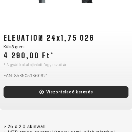
CM)
18"
(110-
130
CM)
ELEVATION 24x1,75 026
16"
Külső gumi
(105-
4 290,00 Ft
*
120
* A gyártó által ajánlott fogyasztói ár
CM)
BALANCE
EAN: 8585053860921
BIKE
Viszonteladó keresés
E-
MTB
ORSZÁGÚTI
TOUR
NŐI
URBAN
JUNIOR
BIKE
DOWNHILL
RACING
CROSS
NŐI
FITNESS
26"
MTB
ENDURO
GRAVEL
TREKKING
XC
CITY
(135–
> 26 x 2.0 skinwall
TOUR