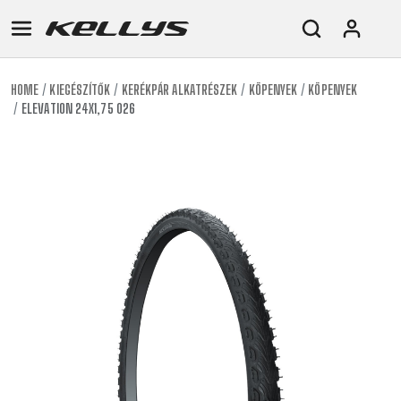
HOME
KIEGÉSZÍTŐK
KERÉKPÁR ALKATRÉSZEK
KÖPENYEK
KÖPENYEK
ELEVATION 24X1,75 026
E-
MTB
ORSZÁGÚTI
TOUR
NŐI
URBAN
JUNIOR
BIKE
DOWNHILL
RACING
CROSS
NŐI
FITNESS
26"
MTB
ENDURO
GRAVEL
TREKKING
XC
CITY
(135–
TOUR
TRAIL
CROSS
155
GRAVEL
XC
TREKKING
CM)
URBAN
DIRT
CITY
24"
JUNIOR
(125-
145
CM)
20"
(115-
135