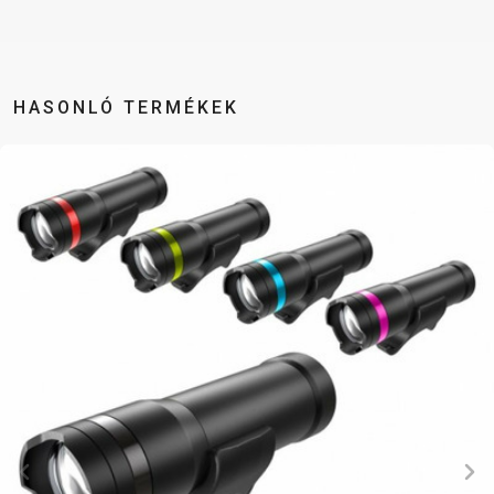
BALANCE
BIKE
HASONLÓ TERMÉKEK
KERÉKPÁR KIEGÉSZÍTŐK
KERÉKPÁR ALKATRÉSZEK
COMPUTEREK
MOBILTELEFON
ABRONCSOK
NYEREGCSŐ
CSENGŐK
TARTÓK
FÉKKIEGÉSZÍTŐK
NYERGEK
CSOMAGTARTÓK
PUMPÁK
FŰZÖTT
OLAJAK ÉS
GYEREKÜLÉSEK
REFLEX
KEREKEK
TISZTÍTÓSZEREK
KERÉKPÁR
KIEGÉSZÍTŐK
HUZALOK,
PEDÁLOK
TÜKRÖK
SZTENDER
BOWDENEK
RAGASZTÓK
KERÉKPÁR
SÁRVÉDŐK
KORMÁNY
SZERSZÁM
VÉDELEM
TÁSKÁK
KORMÁNYSZALAG
TENGELYEK
KORMÁNYSZARV
VILÁGÍTÁS
KORMÁNYSZÁR
TUBELESS
KOSARAK
ZÁRAK
KÖPENYEK
RENDSZEREK
KULACSOK
LÁNCOK
TÖMLÖK