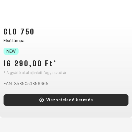
CM)
18"
(110-
130
GLO 750
CM)
Első lámpa
16"
(105-
NEW
120
16 290,00 Ft
*
CM)
* A gyártó által ajánlott fogyasztói ár
BALANCE
BIKE
EAN: 8585053856665
Viszonteladó keresés
E-
MTB
ORSZÁGÚTI
TOUR
NŐI
URBAN
JUNIOR
BIKE
DOWNHILL
RACING
CROSS
NŐI
FITNESS
26"
MTB
ENDURO
GRAVEL
TREKKING
XC
CITY
(135–
TOUR