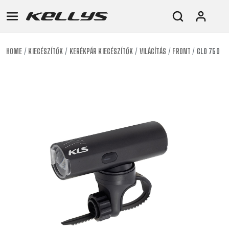
HOME
KIEGÉSZÍTŐK
KERÉKPÁR KIEGÉSZÍTŐK
VILÁGÍTÁS
FRONT
GLO 750
E-
MTB
ORSZÁGÚTI
TOUR
NŐI
URBAN
JUNIOR
BIKE
DOWNHILL
RACING
CROSS
NŐI
FITNESS
26"
MTB
ENDURO
GRAVEL
TREKKING
XC
CITY
(135–
TOUR
TRAIL
CROSS
155
GRAVEL
XC
TREKKING
CM)
URBAN
DIRT
CITY
24"
JUNIOR
(125-
145
CM)
20"
(115-
135