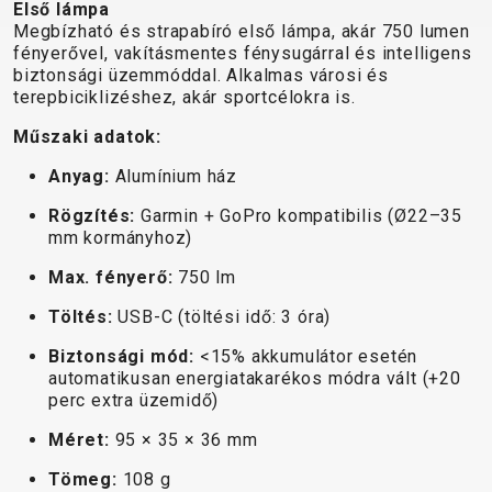
TRAIL
CROSS
155
Első lámpa
GRAVEL
Megbízható és strapabíró első lámpa, akár 750 lumen
XC
TREKKING
CM)
fényerővel, vakításmentes fénysugárral és intelligens
URBAN
DIRT
CITY
24"
biztonsági üzemmóddal. Alkalmas városi és
JUNIOR
(125-
terepbiciklizéshez, akár sportcélokra is.
145
Műszaki adatok:
CM)
Anyag:
Alumínium ház
20"
(115-
Rögzítés:
Garmin + GoPro kompatibilis (Ø22–35
135
mm kormányhoz)
CM)
Max. fényerő:
750 lm
18"
Töltés:
USB-C (töltési idő: 3 óra)
(110-
130
Biztonsági mód:
<15% akkumulátor esetén
CM)
automatikusan energiatakarékos módra vált (+20
perc extra üzemidő)
16"
(105-
Méret:
95 × 35 × 36 mm
120
Tömeg:
108 g
CM)