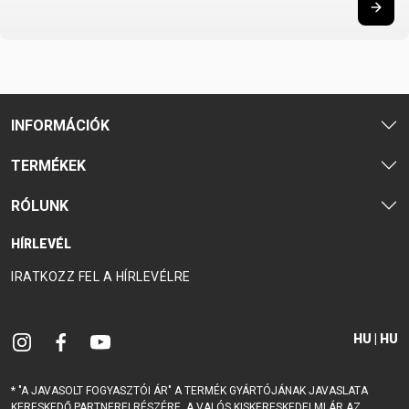
INFORMÁCIÓK
TERMÉKEK
RÓLUNK
HÍRLEVÉL
IRATKOZZ FEL A HÍRLEVÉLRE
HU | HU
* "A JAVASOLT FOGYASZTÓI ÁR" A TERMÉK GYÁRTÓJÁNAK JAVASLATA
KERESKEDŐ PARTNEREI RÉSZÉRE. A VALÓS KISKERESKEDELMI ÁR AZ