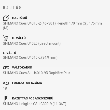
BALANCE
HAJTÁS
BIKE
HAJTÓMŰ
SHIMANO Cues U4010-2 (46x30T) - length 170 mm (S), 175 mm
(M)
KERÉKPÁR KIEGÉSZÍTŐK
KERÉKPÁR ALKATRÉSZEK
H. VÁLTÓ
COMPUTEREK
MOBILTELEFON
ABRONCSOK
NYEREGCSŐ
SHIMANO Cues U4020 (direct mount)
CSENGŐK
TARTÓK
FÉKKIEGÉSZÍTŐK
NYERGEK
E. VÁLTÓ
CSOMAGTARTÓK
PUMPÁK
FŰZÖTT
OLAJAK ÉS
SHIMANO Cues U4010-L (34.9 mm)
GYEREKÜLÉSEK
REFLEX
KEREKEK
TISZTÍTÓSZEREK
VÁLTÓKAROK
KERÉKPÁR
KIEGÉSZÍTŐK
HUZALOK,
PEDÁLOK
SHIMANO Cues SL-U4010-9R Rapidfire Plus
TÜKRÖK
SZTENDER
BOWDENEK
RAGASZTÓK
KERÉKPÁR
SÁRVÉDŐK
KORMÁNY
SZERSZÁM
FOKOZATOK SZÁMA
VÉDELEM
TÁSKÁK
KORMÁNYSZALAG
TENGELYEK
18
KORMÁNYSZARV
VILÁGÍTÁS
KORMÁNYSZÁR
TUBELESS
KAZETTÁS FOGASKOSZORÚ
KOSARAK
ZÁRAK
KÖPENYEK
RENDSZEREK
SHIMANO Linkglide CS-LG300-9 (11-36T)
KULACSOK
LÁNCOK
TÖMLÖK