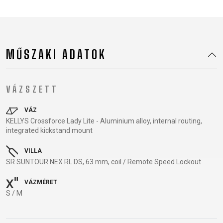
TRAIL
CROSS
155
GRAVEL
XC
TREKKING
CM)
URBAN
DIRT
CITY
24"
JUNIOR
(125-
MŰSZAKI ADATOK
145
CM)
20"
VÁZSZETT
(115-
135
VÁZ
CM)
KELLYS Crossforce Lady Lite - Aluminium alloy, internal routing,
integrated kickstand mount
18"
(110-
VILLA
130
SR SUNTOUR NEX RL DS, 63 mm, coil / Remote Speed Lockout
CM)
VÁZMÉRET
16"
S / M
(105-
120
CM)