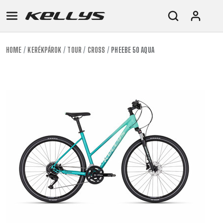
HOME
KERÉKPÁROK
TOUR
CROSS
PHEEBE 50 AQUA
E-
MTB
ORSZÁGÚTI
TOUR
NŐI
URBAN
JUNIOR
BIKE
DOWNHILL
RACING
CROSS
NŐI
FITNESS
26"
MTB
ENDURO
GRAVEL
TREKKING
XC
CITY
(135–
TOUR
TRAIL
CROSS
155
GRAVEL
XC
TREKKING
CM)
URBAN
DIRT
CITY
24"
JUNIOR
(125-
145
CM)
20"
(115-
135