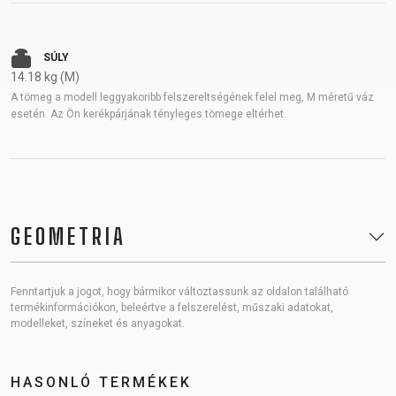
SÚLY
14.18 kg (M)
A tömeg a modell leggyakoribb felszereltségének felel meg, M méretű váz
esetén. Az Ön kerékpárjának tényleges tömege eltérhet.
GEOMETRIA
Fenntartjuk a jogot, hogy bármikor változtassunk az oldalon található
termékinformációkon, beleértve a felszerelést, műszaki adatokat,
modelleket, színeket és anyagokat.
HASONLÓ TERMÉKEK