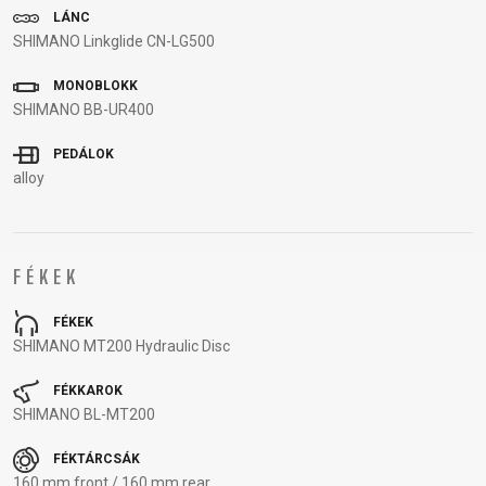
KULACSTARTÓK
MARKOLAT
TÖMLŐVÉDŐ
LÁNC
SHIMANO Linkglide CN-LG500
SZALAG
VÁLTÓTARTÓ
MONOBLOKK
FÜLEK
SHIMANO BB-UR400
PEDÁLOK
RUHÁZAT
alloy
CIPŐ
KESZTYŰK
PÓLÓ
SZEMÜVEGEK
DZSEKIK
MEZEK
SAPKA
TÉRDVÉDŐ
FÉKEK
HÁTIZSÁKOK
NADRÁGOK
SISAK
ZOKNIK
FÉKEK
SHIMANO MT200 Hydraulic Disc
SUPPORT
FÉKKAROK
SHIMANO BL-MT200
KAPCSOLAT
ADATVÉDELMI
MÉDIA ÉS
SZABÁLYZAT
FÉKTÁRCSÁK
TÁMOGATÁS
160 mm front / 160 mm rear