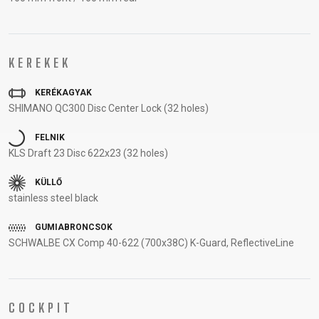
VÁZ
REGISZTRÁCIÓ
B2B LOGIN
KEREKEK
KERÉKAGYAK
SHIMANO QC300 Disc Center Lock (32 holes)
FELNIK
KLS Draft 23 Disc 622x23 (32 holes)
KÜLLŐ
stainless steel black
GUMIABRONCSOK
SCHWALBE CX Comp 40-622 (700x38C) K-Guard, ReflectiveLine
COCKPIT