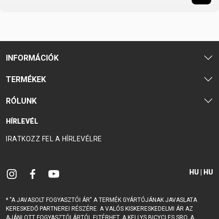
INFORMÁCIÓK
TERMÉKEK
RÓLUNK
HÍRLEVÉL
IRATKOZZ FEL A HÍRLEVÉLRE
HU | HU
* "A JAVASOLT FOGYASZTÓI ÁR" A TERMÉK GYÁRTÓJÁNAK JAVASLATA
KERESKEDŐ PARTNEREI RÉSZÉRE. A VALÓS KISKERESKEDELMI ÁR AZ
AJÁNLOTT FOGYASZTÓI ÁRTÓL ELTÉRHET. A KELLYS BICYCLES SRO. A