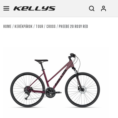
HOME
KERÉKPÁROK
TOUR
CROSS
PHEEBE 20 ROSY RED
E-
MTB
ORSZÁGÚTI
TOUR
NŐI
URBAN
JUNIOR
BIKE
DOWNHILL
RACING
CROSS
NŐI
FITNESS
26"
MTB
ENDURO
GRAVEL
TREKKING
XC
CITY
(135–
TOUR
TRAIL
CROSS
155
GRAVEL
XC
TREKKING
CM)
URBAN
DIRT
CITY
24"
JUNIOR
(125-
145
CM)
20"
(115-
135