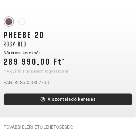
CM)
18"
(110-
130
PHEEBE 20
CM)
ROSY RED
16"
(105-
Női cross kerékpár
289 990,00 Ft
*
120
CM)
* A gyártó által ajánlott fogyasztói ár
BALANCE
EAN: 8585053857730
BIKE
Viszonteladó keresés
E-
MTB
ORSZÁGÚTI
TOUR
NŐI
URBAN
JUNIOR
BIKE
DOWNHILL
RACING
CROSS
NŐI
FITNESS
26"
TOVÁBBI ELÉRHETŐ LEHETŐSÉGEK:
MTB
ENDURO
GRAVEL
TREKKING
XC
CITY
(135–
TOUR