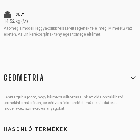
SÚLY
14.52 kg (M)
A tömeg a modell leggyakoribb felszereltségének felel meg, M méretű váz
esetén. Az Ön kerékpárjának tényleges tömege eltérhet.
GEOMETRIA
Fenntartjuk a jogot, hogy bármikor változtassunk az oldalon található
termékinformációkon, beleértve a felszerelést, műszaki adatokat,
modelleket, színeket és anyagokat.
HASONLÓ TERMÉKEK