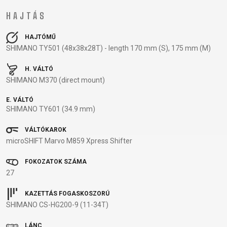
BALANCE
HAJTÁS
BIKE
HAJTÓMŰ
SHIMANO TY501 (48x38x28T) - length 170 mm (S), 175 mm (M)
KERÉKPÁR KIEGÉSZÍTŐK
KERÉKPÁR ALKATRÉSZEK
H. VÁLTÓ
SHIMANO M370 (direct mount)
COMPUTEREK
MOBILTELEFON
ABRONCSOK
NYEREGCSŐ
E. VÁLTÓ
CSENGŐK
TARTÓK
FÉKKIEGÉSZÍTŐK
NYERGEK
SHIMANO TY601 (34.9 mm)
CSOMAGTARTÓK
PUMPÁK
FŰZÖTT
OLAJAK ÉS
GYEREKÜLÉSEK
REFLEX
KEREKEK
TISZTÍTÓSZEREK
VÁLTÓKAROK
microSHIFT Marvo M859 Xpress Shifter
KERÉKPÁR
KIEGÉSZÍTŐK
HUZALOK,
PEDÁLOK
TÜKRÖK
SZTENDER
BOWDENEK
RAGASZTÓK
FOKOZATOK SZÁMA
KERÉKPÁR
SÁRVÉDŐK
KORMÁNY
SZERSZÁM
27
VÉDELEM
TÁSKÁK
KORMÁNYSZALAG
TENGELYEK
KORMÁNYSZARV
VILÁGÍTÁS
KORMÁNYSZÁR
TUBELESS
KAZETTÁS FOGASKOSZORÚ
SHIMANO CS-HG200-9 (11-34T)
KOSARAK
ZÁRAK
KÖPENYEK
RENDSZEREK
KULACSOK
LÁNCOK
TÖMLÖK
LÁNC