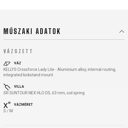
TRAIL
CROSS
155
GRAVEL
XC
TREKKING
CM)
URBAN
DIRT
CITY
24"
JUNIOR
(125-
MŰSZAKI ADATOK
145
CM)
20"
VÁZSZETT
(115-
135
VÁZ
CM)
KELLYS Crossforce Lady Lite - Aluminium alloy, internal routing,
integrated kickstand mount
18"
(110-
VILLA
130
SR SUNTOUR NEX HLO DS, 63 mm, coil spring
CM)
VÁZMÉRET
16"
S / M
(105-
120
CM)