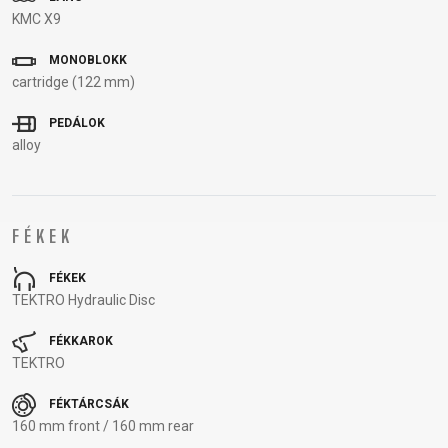
KULACSTARTÓK
MARKOLAT
TÖMLŐVÉDŐ
KMC X9
SZALAG
MONOBLOKK
VÁLTÓTARTÓ
cartridge (122 mm)
FÜLEK
PEDÁLOK
alloy
RUHÁZAT
CIPŐ
KESZTYŰK
PÓLÓ
SZEMÜVEGEK
FÉKEK
DZSEKIK
MEZEK
SAPKA
TÉRDVÉDŐ
HÁTIZSÁKOK
NADRÁGOK
SISAK
ZOKNIK
FÉKEK
TEKTRO Hydraulic Disc
SUPPORT
FÉKKAROK
TEKTRO
KAPCSOLAT
ADATVÉDELMI
FÉKTÁRCSÁK
MÉDIA ÉS
SZABÁLYZAT
160 mm front / 160 mm rear
TÁMOGATÁS