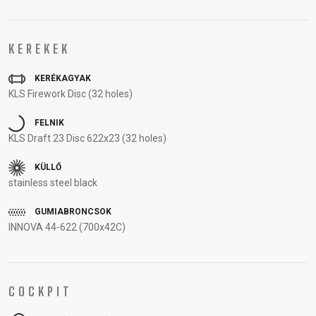
VÁZ
REGISZTRÁCIÓ
KEREKEK
B2B LOGIN
KERÉKAGYAK
KLS Firework Disc (32 holes)
FELNIK
KLS Draft 23 Disc 622x23 (32 holes)
KÜLLŐ
stainless steel black
GUMIABRONCSOK
INNOVA 44-622 (700x42C)
COCKPIT