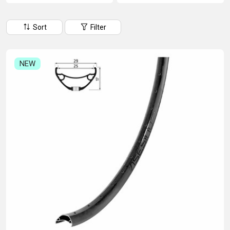
CM)
18"
Sort
Filter
(110-
130
CM)
NEW
16"
(105-
120
CM)
BALANCE
BIKE
E-
MOUNTAIN
ROAD
TOUR
WOMEN
URBAN
JUNIOR
BIKE
DOWNHILL
RACING
CROSS
XC
FITNESS
26"
MOUNTAIN
ENDURO
GRAVEL
TREKKING
WOMEN
CITY
(135–
TOUR