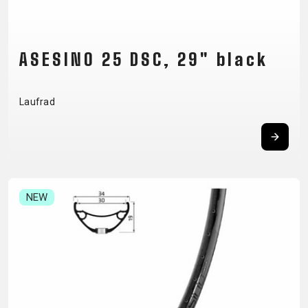
TRAIL
CROSS
155
GRAVEL
XC
TREKKING
CM)
URBAN
DIRT
CITY
24"
JUNIOR
ASESINO 25 DSC, 29" black
(125-
145
CM)
Laufrad
20"
(115-
135
CM)
18"
NEW
(110-
130
CM)
16"
(105-
120
CM)