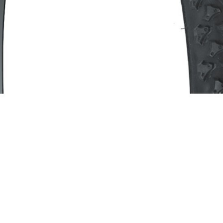
TELEFONHALTER
LENKER
LENKERGRIFFE
MULTIWERKZEUG
HELME
RUCKSÄCKE
LINGE AND PROTEKTOREN
SOCKEN
PROFITRIKOTS
T-SHIRT