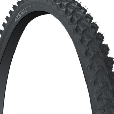
CROSS
XC WOMEN
TREKKING
CROSS
TREKKING
CITY
FAHRRADERSATZTEILE
FLASCHENHALTER
BREMSENZUBEHÖR
GEPÄCKTRÄGER
FELGEN
PUMPEN
FELGENBAND
REFLEXPRODUKTE
FLICKZEUG
SCHLÖSSER
HANDLEBAR TAPE
SCHUTZBLECHE
KETTEN
TASCHEN
LAUFRÄDER