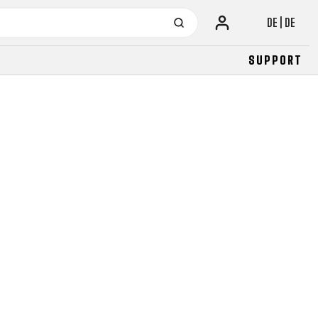
DE | DE
SUPPORT
URBAN
JUNIOR
FITNESS
26" (135–155 CM)
CITY
24" (125-145 CM)
20" (115-135 CM)
18" (110-130 CM)
16" (105-120 CM)
BALANCE BIKE
URBAN
JUNIOR