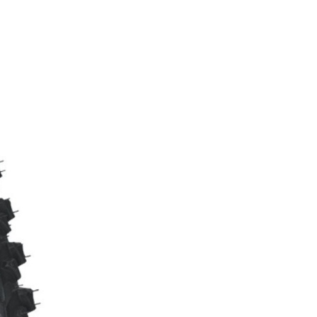
FITNESS
26" (135–155 CM)
CITY
24" (125-145 CM)
20" (115-135 CM)
18" (110-130 CM)
16" (105-120 CM)
BALANCE BIKE
PEDALE
REIFEN
SATTEL
SATTELSTÜTZEN
SCHALTAUGE
SCHLAUCHLOSE / TUBELESS BEREIFUNG
SCHLÄUCHE