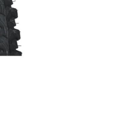
SEILE, BOWDENZÜGE
STECKACHSEN
VORBAUTEN
ÖL UND REINIGUNGSMITTEL
THERMOJACKE
TRÄGERHOSEN
TURNSCHUHE