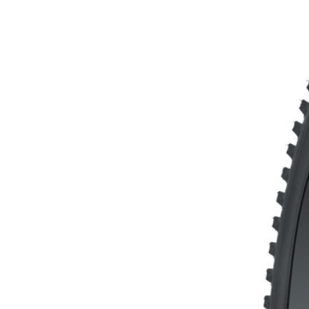
MOUNTAIN
DOWNHILL
RACING
TOUR
ENDURO
GRAVEL
GRAVEL
TRAIL
URBAN
XC
JUNIOR
DIRT
FAHRRADZUBEHÖR
BAR ENDS
BELEUCHTUNG
CHILD SEATS
FAHRRADCOMPUTER
FAHRRADGLOCKEN
FAHRRADKORBE
FAHRRADSCHUTZ