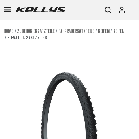
HOME
ZUBEHÖR ERSATZTEILE
FAHRRADERSATZTEILE
REIFEN
REIFEN
ELEVATION 24X1,75 026
E-
MOUNTAIN
ROAD
TOUR
WOMEN
URBAN
JUNIOR
BIKE
DOWNHILL
RACING
CROSS
XC
FITNESS
26"
MOUNTAIN
ENDURO
GRAVEL
TREKKING
WOMEN
CITY
(135–
TOUR
TRAIL
CROSS
155
GRAVEL
XC
TREKKING
CM)
URBAN
DIRT
CITY
24"
JUNIOR
(125-
145
CM)
20"
(115-
135