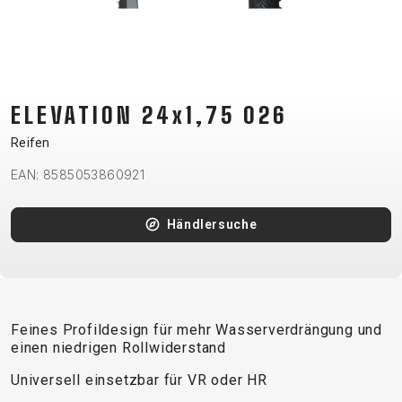
CM)
18"
(110-
130
CM)
ELEVATION 24x1,75 026
16"
Reifen
(105-
EAN: 8585053860921
120
CM)
BALANCE
Händlersuche
BIKE
E-
MOUNTAIN
ROAD
TOUR
WOMEN
URBAN
JUNIOR
BIKE
Feines Profildesign für mehr Wasserverdrängung und
einen niedrigen Rollwiderstand
DOWNHILL
RACING
CROSS
XC
FITNESS
26"
MOUNTAIN
Universell einsetzbar für VR oder HR
ENDURO
GRAVEL
TREKKING
WOMEN
CITY
(135–
TOUR