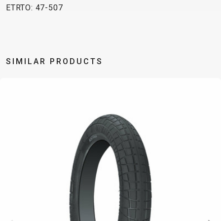
TRAIL
CROSS
155
ETRTO: 47-507
GRAVEL
XC
TREKKING
CM)
URBAN
DIRT
CITY
24"
JUNIOR
(125-
145
SIMILAR PRODUCTS
CM)
20"
(115-
135
CM)
18"
(110-
130
CM)
16"
(105-
120
CM)