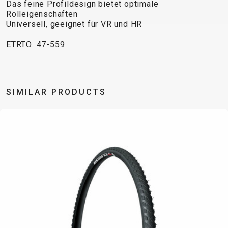
TRAIL
CROSS
155
Das feine Profildesign bietet optimale
GRAVEL
Rolleigenschaften
XC
TREKKING
CM)
Universell, geeignet für VR und HR
URBAN
DIRT
CITY
24"
JUNIOR
(125-
ETRTO: 47-559
145
CM)
20"
SIMILAR PRODUCTS
(115-
135
CM)
18"
(110-
130
CM)
16"
(105-
120
CM)