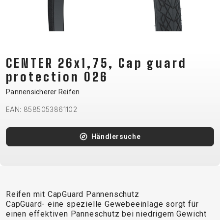
CM)
18"
(110-
130
CM)
CENTER 26x1,75, Cap guard
16"
protection 026
(105-
Pannensicherer Reifen
120
EAN: 8585053861102
CM)
BALANCE
BIKE
Händlersuche
E-
MOUNTAIN
ROAD
TOUR
WOMEN
URBAN
JUNIOR
BIKE
Reifen mit CapGuard Pannenschutz
DOWNHILL
RACING
CROSS
XC
FITNESS
26"
CapGuard- eine spezielle Gewebeeinlage sorgt für
MOUNTAIN
ENDURO
GRAVEL
TREKKING
WOMEN
CITY
(135–
einen effektiven Panneschutz bei niedrigem Gewicht
TOUR