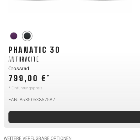
MOUNTAIN
DOWNHILL
RACING
TOUR
ENDURO
GRAVEL
GRAVEL
TRAIL
URBAN
XC
JUNIOR
DIRT
PHANATIC 30
ANTHRACITE
Crossrad
FAHRRADZUBEHÖR
799,00 €
*
BAR ENDS
* Einführungspreis
BELEUCHTUNG
EAN: 8585053857587
CHILD SEATS
FAHRRADCOMPUTER
FAHRRADGLOCKEN
FAHRRADKORBE
FAHRRADSCHUTZ
WEITERE VERFÜGBARE OPTIONEN: