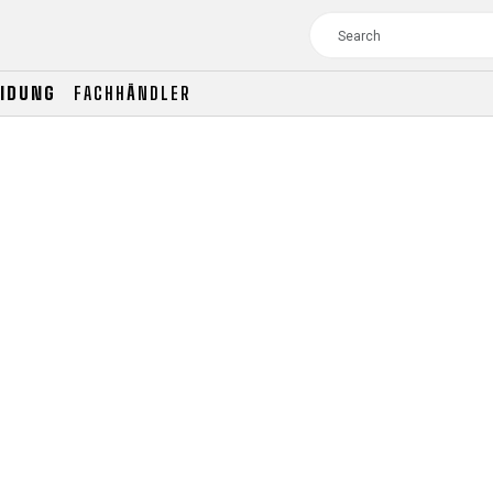
EIDUNG
FACHHÄNDLER
TOUR
WOMEN
CROSS
XC WOMEN
TREKKING
CROSS
TREKKING
CITY
TOUR
WOMEN