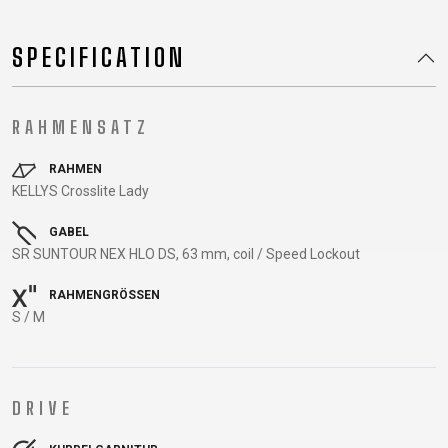
TRAIL
CROSS
155
GRAVEL
XC
TREKKING
CM)
SPECIFICATION
URBAN
DIRT
CITY
24"
JUNIOR
(125-
145
RAHMENSATZ
CM)
20"
RAHMEN
(115-
KELLYS Crosslite Lady
135
GABEL
CM)
SR SUNTOUR NEX HLO DS, 63 mm, coil / Speed Lockout
18"
(110-
RAHMENGRÖSSEN
130
S / M
CM)
16"
(105-
DRIVE
120
CM)