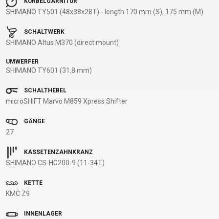
KURBELGARNITUR
SHIMANO TY501 (48x38x28T) - length 170 mm (S), 175 mm (M)
BALANCE
BIKE
SCHALTWERK
SHIMANO Altus M370 (direct mount)
FAHRRADZUBEHÖR
FAHRRADERSATZTEILE
UMWERFER
SHIMANO TY601 (31.8 mm)
BAR ENDS
FLASCHENHALTER
BREMSENZUBEHÖR
PEDALE
SCHALTHEBEL
BELEUCHTUNG
GEPÄCKTRÄGER
FELGEN
REIFEN
microSHIFT Marvo M859 Xpress Shifter
CHILD SEATS
PUMPEN
FELGENBAND
SATTEL
GÄNGE
FAHRRADCOMPUTER
REFLEXPRODUKTE
FLICKZEUG
SATTELSTÜTZEN
27
FAHRRADGLOCKEN
SCHLÖSSER
HANDLEBAR
SCHALTAUGE
FAHRRADKORBE
SCHUTZBLECHE
TAPE
SCHLAUCHLOSE
KASSETENZAHNKRANZ
FAHRRADSCHUTZ
TASCHEN
KETTEN
/ TUBELESS
SHIMANO CS-HG200-9 (11-34T)
FAHRRADSPIEGEL
TELEFONHALTER
LAUFRÄDER
BEREIFUNG
KETTE
FAHRRADSTANDER
LENKER
SCHLÄUCHE
KMC Z9
FLASCHEN
LENKERGRIFFE
SEILE,
MULTIWERKZEUG
BOWDENZÜGE
INNENLAGER