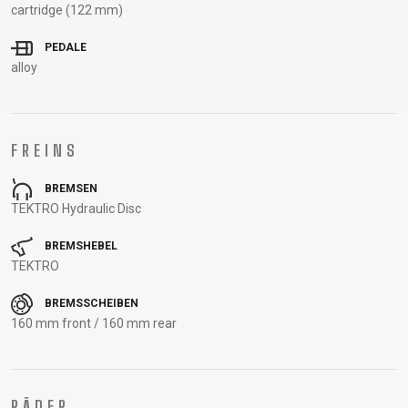
cartridge (122 mm)
STECKACHSEN
VORBAUTEN
PEDALE
ÖL UND
alloy
REINIGUNGSMITTEL
BEKLEIDUNG
FREINS
BREMSEN
BRILLEN
HELME
RUCKSÄCKE
THERMOJACKE
TEKTRO Hydraulic Disc
CAPS
KNIELINGE AND
SOCKEN
TRÄGERHOSEN
HANDSCHUHE
PROTEKTOREN
T-SHIRT
TURNSCHUHE
BREMSHEBEL
TEKTRO
PROFITRIKOTS
BREMSSCHEIBEN
160 mm front / 160 mm rear
SUPPORT
CONTACT
PRIVACY
RÄDER
MEDIEN &
POLICY