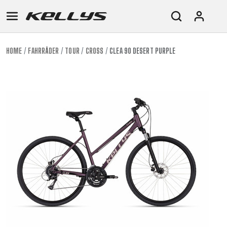
HOME
FAHRRÄDER
TOUR
CROSS
CLEA 90 DESERT PURPLE
E-
MOUNTAIN
ROAD
TOUR
WOMEN
URBAN
JUNIOR
BIKE
DOWNHILL
RACING
CROSS
XC
FITNESS
26"
MOUNTAIN
ENDURO
GRAVEL
TREKKING
WOMEN
CITY
(135–
TOUR
TRAIL
CROSS
155
GRAVEL
XC
TREKKING
CM)
URBAN
DIRT
CITY
24"
JUNIOR
(125-
145
CM)
20"
(115-
135