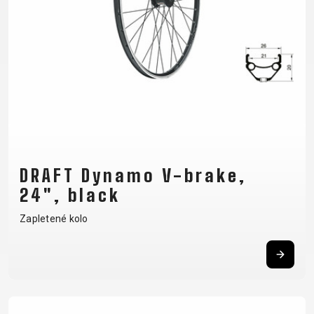
CM)
18"
(110-
130
CM)
16"
(105-
120
CM)
DRAFT Dynamo V-brake,
ODRÁŽED
24", black
Zapletené kolo
E-
HORSKÁ
SILNIČNÍ
TOUR
DÁMSKÁ
URBAN
JUNIOR
BIKE
KOLA
KOLA
RACING
CROSS
DÁMSKÁ
26"
HORSKÁ
DOWNHILL
FITNESS
GRAVEL
TREKKING
HORSKÁ
(135–
TOUR
ENDURO
CITY
KOLA
155
GRAVEL
TRAIL