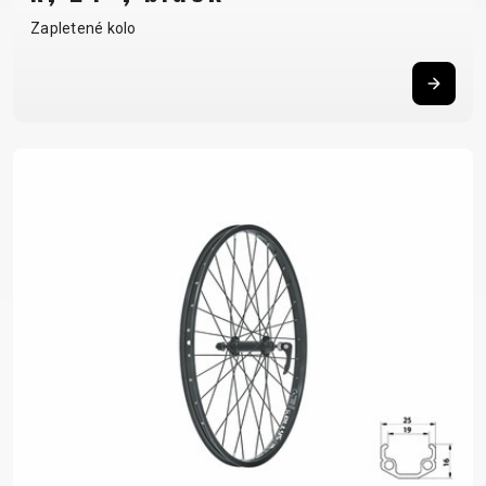
Zapletené kolo
DOPLŇKY NA KOLO
NÁHRADNÍ DÍLY NA KOLO
BEZPEČNOSTNÍ
NÁSTAVCE -
BEZDUŠOVÉ
PEVNÉ OSY
PRVKY
ROHY
SYSTÉMY
PLÁŠTĚ
BLATNÍKY
OCHRANA
BRZDOVÉ
PÁSKA DO
BRAŠNY
KOLA
PŘÍSLUŠENSTVÍ
RÁFKU
CYKLOPOČÍTAČE
OSVĚTLENÍ
DUŠE
PŘEDSTAVCE
DRŽÁKY NA
PUMPY
HÁKY MĚNIČE
RUKOJETI
TELEFON
STOJANY
LANKA,
RÁFKY
DĚTSKÉ
ZRCADLA NA
BOVDENY
SEDLA
SEDAČKY
KOLO
LEPENÍ
SEDLOVKY
KOŠÍKY
ZVONKY
NÁŘADÍ
ZAPLETENÉ
KOŠÍKY NA
ZÁMKY
OLEJE A
KOLA
LÁHEV
ČISTÍCÍ
ŘETĚZY
LÁHVE
PROSTŘEDKY
ŘÍDÍTKA